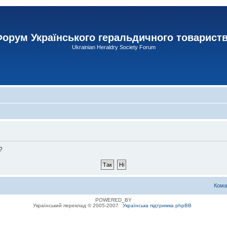
орум Українського геральдичного товарист
Ukrainian Heraldry Society Forum
?
Кома
POWERED_BY
Український переклад © 2005-2007
Українська підтримка phpBB