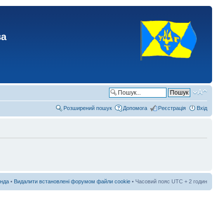
ва
Розширений пошук
Допомога
Реєстрація
Вхід
нда
•
Видалити встановлені форумом файли cookie
• Часовий пояс UTC + 2 годин