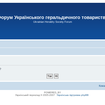
орум Українського геральдичного товарист
Ukrainian Heraldry Society Forum
?
Кома
POWERED_BY
Український переклад © 2005-2007
Українська підтримка phpBB