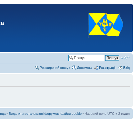
ва
Розширений пошук
Допомога
Реєстрація
Вхід
нда
•
Видалити встановлені форумом файли cookie
• Часовий пояс UTC + 2 годин