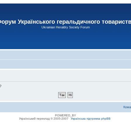
орум Українського геральдичного товарист
Ukrainian Heraldry Society Forum
?
Кома
POWERED_BY
Український переклад © 2005-2007
Українська підтримка phpBB