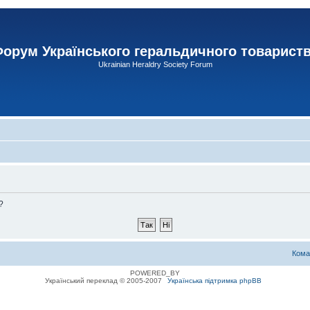
орум Українського геральдичного товарист
Ukrainian Heraldry Society Forum
?
Кома
POWERED_BY
Український переклад © 2005-2007
Українська підтримка phpBB