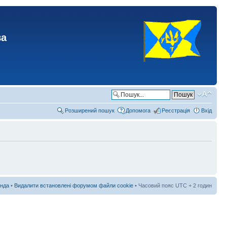
ва
Розширений пошук
Допомога
Реєстрація
Вхід
нда
•
Видалити встановлені форумом файли cookie
• Часовий пояс UTC + 2 годин