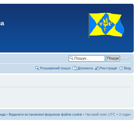
ва
Розширений пошук
Допомога
Реєстрація
Вхід
нда
•
Видалити встановлені форумом файли cookie
• Часовий пояс UTC + 2 годин