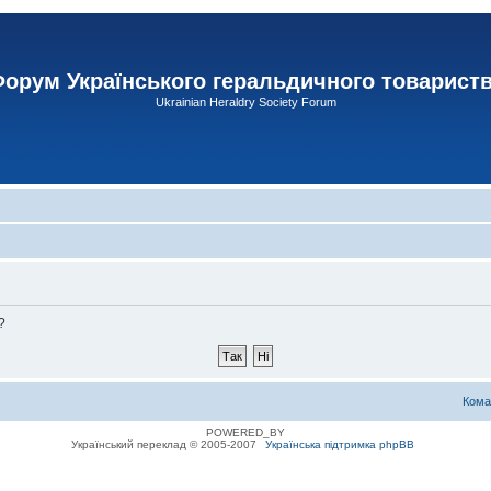
орум Українського геральдичного товарист
Ukrainian Heraldry Society Forum
?
Кома
POWERED_BY
Український переклад © 2005-2007
Українська підтримка phpBB