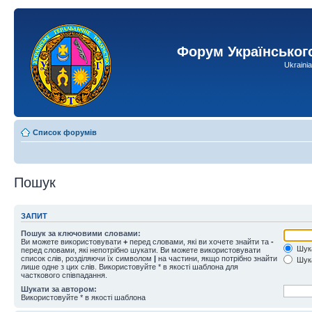
Форум Українськог
Ukraini
Список форумів
Пошук
ЗАПИТ
Пошук за ключовими словами:
Ви можете використовувати
+
перед словами, які ви хочете знайти та
-
Шука
перед словами, які непотрібно шукати. Ви можете використовувати
список слів, розділяючи їх символом
|
на частини, якщо потрібно знайти
Шука
лише одне з цих слів. Використовуйте * в якості шаблона для
часткового співпадання.
Шукати за автором:
Використовуйте * в якості шаблона