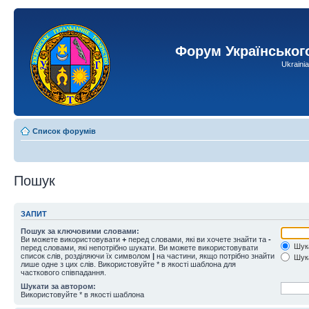
Форум Українськог
Ukraini
Список форумів
Пошук
ЗАПИТ
Пошук за ключовими словами:
Ви можете використовувати
+
перед словами, які ви хочете знайти та
-
Шука
перед словами, які непотрібно шукати. Ви можете використовувати
список слів, розділяючи їх символом
|
на частини, якщо потрібно знайти
Шука
лише одне з цих слів. Використовуйте * в якості шаблона для
часткового співпадання.
Шукати за автором:
Використовуйте * в якості шаблона