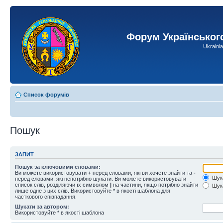
Форум Українськог
Ukraini
Список форумів
Пошук
ЗАПИТ
Пошук за ключовими словами:
Ви можете використовувати
+
перед словами, які ви хочете знайти та
-
Шука
перед словами, які непотрібно шукати. Ви можете використовувати
список слів, розділяючи їх символом
|
на частини, якщо потрібно знайти
Шука
лише одне з цих слів. Використовуйте * в якості шаблона для
часткового співпадання.
Шукати за автором:
Використовуйте * в якості шаблона