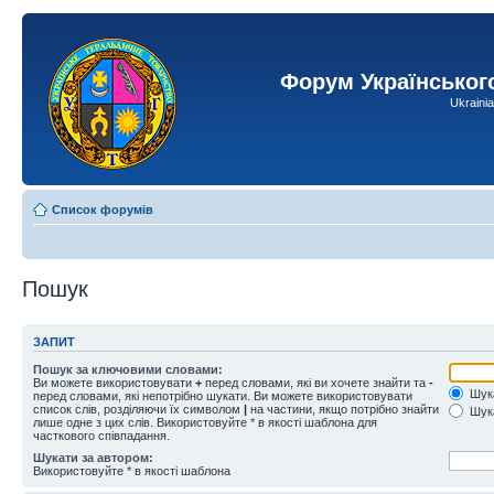
Форум Українськог
Ukraini
Список форумів
Пошук
ЗАПИТ
Пошук за ключовими словами:
Ви можете використовувати
+
перед словами, які ви хочете знайти та
-
Шука
перед словами, які непотрібно шукати. Ви можете використовувати
список слів, розділяючи їх символом
|
на частини, якщо потрібно знайти
Шука
лише одне з цих слів. Використовуйте * в якості шаблона для
часткового співпадання.
Шукати за автором:
Використовуйте * в якості шаблона