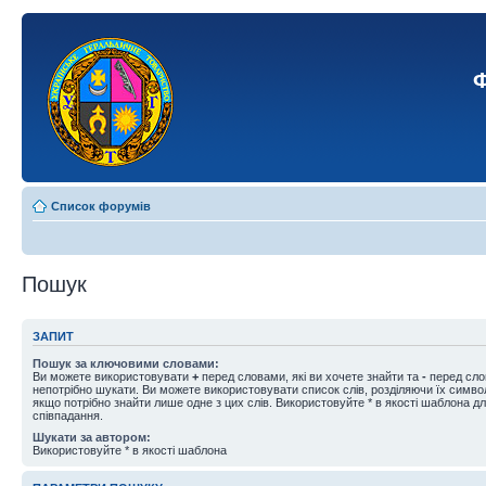
Ф
Список форумів
Пошук
ЗАПИТ
Пошук за ключовими словами:
Ви можете використовувати
+
перед словами, які ви хочете знайти та
-
перед слов
непотрібно шукати. Ви можете використовувати список слів, розділяючи їх симв
якщо потрібно знайти лише одне з цих слів. Використовуйте * в якості шаблона д
співпадання.
Шукати за автором:
Використовуйте * в якості шаблона