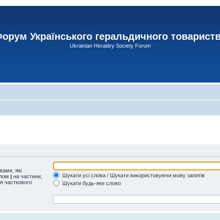
орум Українського геральдичного товарист
Ukrainian Heraldry Society Forum
ами, які
Шукати усі слова / Шукати використовуючи мову запитів
олом
|
на частини,
ля часткового
Шукати будь-яке слово