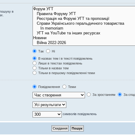
 пошуку в
ах.
Так
Ні
В назвах тем і в тексті повідомлень
Лише в текстах повідомлень
Тільки в назвах тем
Тільки в першому повідомленні теми
Повідомлення
Теми
За зростанням
За спа
символів повідомлень