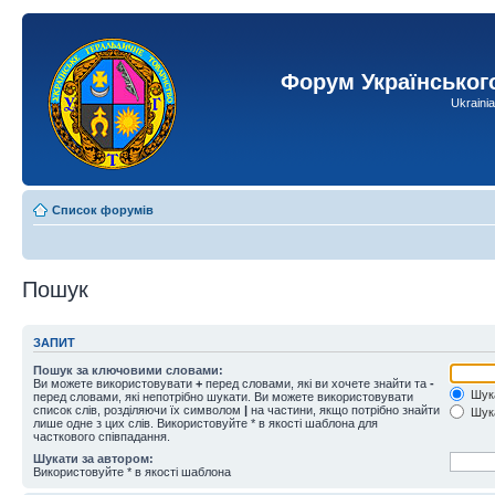
Форум Українськог
Ukraini
Список форумів
Пошук
ЗАПИТ
Пошук за ключовими словами:
Ви можете використовувати
+
перед словами, які ви хочете знайти та
-
Шука
перед словами, які непотрібно шукати. Ви можете використовувати
список слів, розділяючи їх символом
|
на частини, якщо потрібно знайти
Шука
лише одне з цих слів. Використовуйте * в якості шаблона для
часткового співпадання.
Шукати за автором:
Використовуйте * в якості шаблона