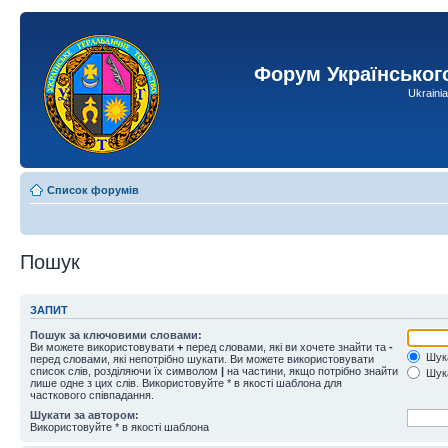
Форум Українськог
Ukraini
Список форумів
Пошук
ЗАПИТ
Пошук за ключовими словами:
Ви можете використовувати
+
перед словами, які ви хочете знайти та
-
Шука
перед словами, які непотрібно шукати. Ви можете використовувати
список слів, розділяючи їх символом
|
на частини, якщо потрібно знайти
Шука
лише одне з цих слів. Використовуйте * в якості шаблона для
часткового співпадання.
Шукати за автором:
Використовуйте * в якості шаблона