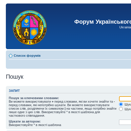
Форум Українськог
Ukraini
Список форумів
Пошук
ЗАПИТ
Пошук за ключовими словами:
Ви можете використовувати
+
перед словами, які ви хочете знайти та
-
Шука
перед словами, які непотрібно шукати. Ви можете використовувати
список слів, розділяючи їх символом
|
на частини, якщо потрібно знайти
Шука
лише одне з цих слів. Використовуйте * в якості шаблона для
часткового співпадання.
Шукати за автором:
Використовуйте * в якості шаблона