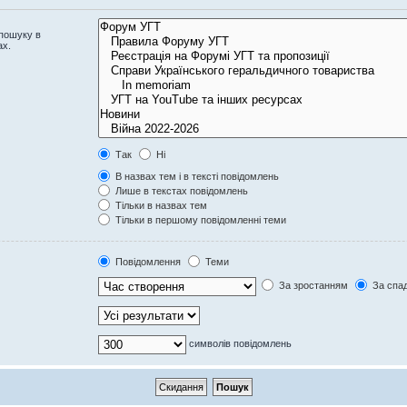
 пошуку в
ах.
Так
Ні
В назвах тем і в тексті повідомлень
Лише в текстах повідомлень
Тільки в назвах тем
Тільки в першому повідомленні теми
Повідомлення
Теми
За зростанням
За спа
символів повідомлень