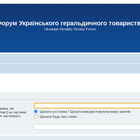
орум Українського геральдичного товарист
Ukrainian Heraldry Society Forum
ами, які
Шукати усі слова / Шукати використовуючи мову запитів
олом
|
на частини,
ля часткового
Шукати будь-яке слово