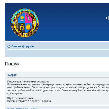
Ф
Список форумів
Пошук
ЗАПИТ
Пошук за ключовими словами:
Ви можете використовувати
+
перед словами, які ви хочете знайти та
-
перед слов
непотрібно шукати. Ви можете використовувати список слів, розділяючи їх симв
якщо потрібно знайти лише одне з цих слів. Використовуйте * в якості шаблона д
співпадання.
Шукати за автором:
Використовуйте * в якості шаблона