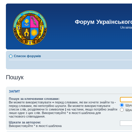
Форум Українськог
Ukraini
Список форумів
Пошук
ЗАПИТ
Пошук за ключовими словами:
Ви можете використовувати
+
перед словами, які ви хочете знайти та
-
Шука
перед словами, які непотрібно шукати. Ви можете використовувати
список слів, розділяючи їх символом
|
на частини, якщо потрібно знайти
Шука
лише одне з цих слів. Використовуйте * в якості шаблона для
часткового співпадання.
Шукати за автором:
Використовуйте * в якості шаблона