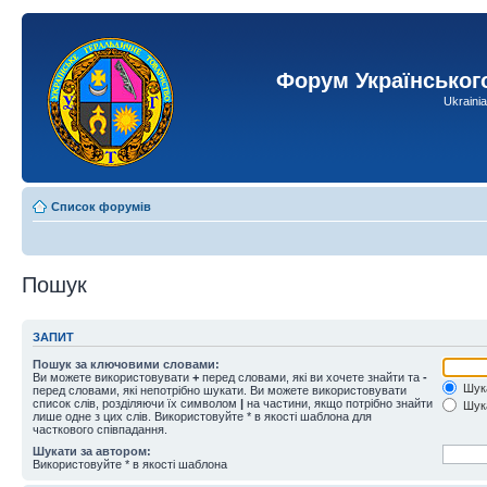
Форум Українськог
Ukraini
Список форумів
Пошук
ЗАПИТ
Пошук за ключовими словами:
Ви можете використовувати
+
перед словами, які ви хочете знайти та
-
Шука
перед словами, які непотрібно шукати. Ви можете використовувати
список слів, розділяючи їх символом
|
на частини, якщо потрібно знайти
Шука
лише одне з цих слів. Використовуйте * в якості шаблона для
часткового співпадання.
Шукати за автором:
Використовуйте * в якості шаблона