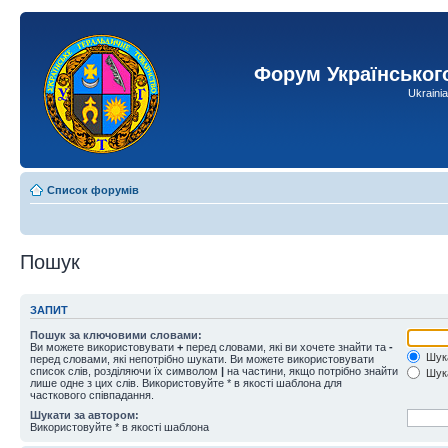
Форум Українськог
Ukraini
Список форумів
Пошук
ЗАПИТ
Пошук за ключовими словами:
Ви можете використовувати
+
перед словами, які ви хочете знайти та
-
Шука
перед словами, які непотрібно шукати. Ви можете використовувати
список слів, розділяючи їх символом
|
на частини, якщо потрібно знайти
Шука
лише одне з цих слів. Використовуйте * в якості шаблона для
часткового співпадання.
Шукати за автором:
Використовуйте * в якості шаблона