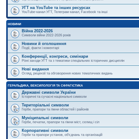
УГТ на YouTube та інших ресурсах
YouTube-канал УГТ, Телеграм-канал, Facebook та інші
НОВИНИ
Війна 2022-2026
Символи війни 2022-2026 років
Новини й оголошення
Події, факти і коментарі
Конференції, конгреси, семінари
Різні заходи УГТ та з тематики спеціальних історичних дисциплін
Нові видання
Огляд, рецензії та обговорення нових тематичних видань
ГЕРАЛЬДИКА, ВЕКСИЛОЛОГІЯ ТА СФРАГІСТИКА
Державні символи України
Історичні та сучасні національні символи
Територіальні символи
Герби, прапори та гімни областей і районів
Муніципальні символи
Герби, печатки, прапори та гімни міст, селищ і сіл
Корпоративні символи
Герби та прапори установ, об'єднань та організацій