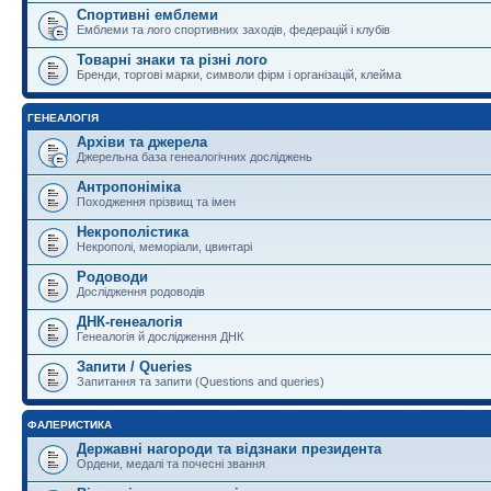
Спортивні емблеми
Емблеми та лого спортивних заходів, федерацій і клубів
Товарні знаки та різні лого
Бренди, торгові марки, символи фірм і організацій, клейма
ГЕНЕАЛОГІЯ
Архіви та джерела
Джерельна база генеалогічних досліджень
Антропоніміка
Походження прізвищ та імен
Некрополістика
Некрополі, меморіали, цвинтарі
Родоводи
Дослідження родоводів
ДНК-генеалогія
Генеалогія й дослідження ДНК
Запити / Queries
Запитання та запити (Questions and queries)
ФАЛЕРИСТИКА
Державні нагороди та відзнаки президента
Ордени, медалі та почесні звання