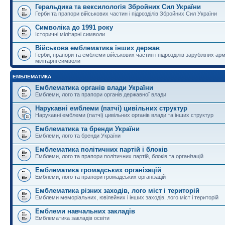
Геральдика та вексилологія Збройних Сил України
Герби та прапори військових частин і підрозділів Збройних Сил України
Символіка до 1991 року
Історичні мілітарні символи
Військова емблематика інших держав
Герби, прапори та емблеми військових частин і підрозділів зарубіжних армі
мілітарні символи
ЕМБЛЕМАТИКА
Емблематика органів влади України
Емблеми, лого та прапори органів державної влади
Нарукавні емблеми (патчі) цивільних структур
Нарукавні емблеми (патчі) цивільних органів влади та інших структур
Емблематика та бренди України
Емблеми, лого та бренди України
Емблематика політичних партій і блоків
Емблеми, лого та прапори політичних партій, блоків та організацій
Емблематика громадських організацій
Емблеми, лого та прапори громадських організацій
Емблематика різних заходів, лого міст і територій
Емблеми меморіальних, ювілейних і інших заходів, лого міст і територій
Емблеми навчальних закладів
Емблематика закладів освіти