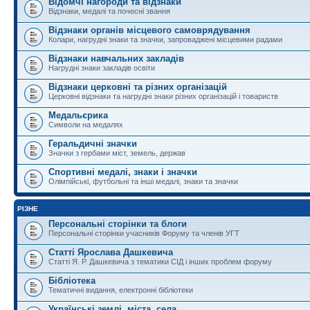
Відомчі нагороди та відзнаки
Відзнаки, медалі та почесні звання
Відзнаки органів місцевого самоврядування
Колари, нагрудні знаки та значки, запроваджені місцевими радами
Відзнаки навчальних закладів
Нагрудні знаки закладів освіти
Відзнаки церковні та різних організацій
Церковні відзнаки та нагрудні знаки різних організацій і товариств
Медальєрика
Символи на медалях
Геральдичні значки
Значки з гербами міст, земель, держав
Спортивні медалі, знаки і значки
Олімпійські, футбольні та інші медалі, знаки та значки
РІЗНЕ
Персональні сторінки та блоги
Персональні сторінки учасників Форуму та членів УГТ
Статті Ярослава Дашкевича
Статті Я. Р. Дашкевича з тематики СІД і інших проблем форуму
Бібліотека
Тематичні видання, електронні бібліотеки
Українські землі, міста, села