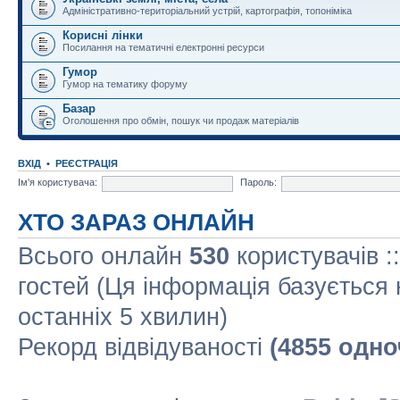
Адміністративно-територіальний устрій, картографія, топоніміка
Корисні лінки
Посилання на тематичні електронні ресурси
Гумор
Гумор на тематику форуму
Базар
Оголошення про обмін, пошук чи продаж матеріалів
ВХІД
•
РЕЄСТРАЦІЯ
Ім'я користувача:
Пароль:
ХТО ЗАРАЗ ОНЛАЙН
Всього онлайн
530
користувачів :
гостей (Ця інформація базується 
останніх 5 хвилин)
Рекорд відвідуваності
(4855 одно