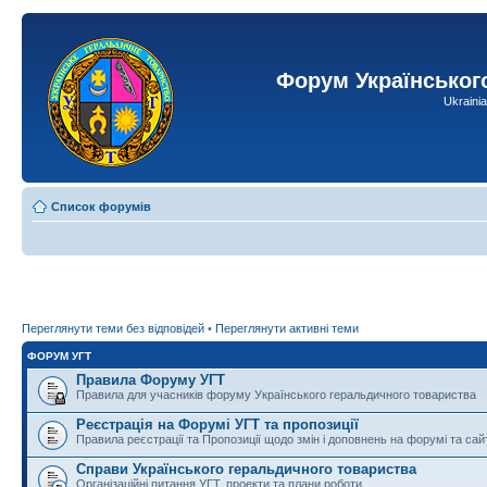
Форум Українськог
Ukraini
Список форумів
Переглянути теми без відповідей
•
Переглянути активні теми
ФОРУМ УГТ
Правила Форуму УГТ
Правила для учасників форуму Українського геральдичного товариства
Реєстрація на Форумі УГТ та пропозиції
Правила реєстрації та Пропозиції щодо змін і доповнень на форумі та сай
Справи Українського геральдичного товариства
Організаційні питання УГТ, проекти та плани роботи