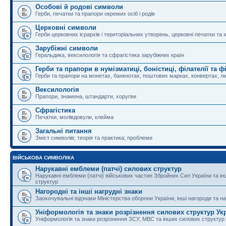
Особові й родові символи
Герби, печатки та прапори окремих осіб і родів
Церковні символи
Герби церковних ієрархів і територіальних утворень, церковні печатки та 
Зарубіжні символи
Геральдика, вексилологія та сфрагістика зарубіжних країн
Герби та прапори в нумізматиці, боністиці, філателії та ф
Герби та прапори на монетах, банкнотах, поштових марках, конвертах, ли
Вексилологія
Прапори, знамена, штандарти, хоругви
Сфрагістика
Печатки, молівдовули, клейма
Загальні питання
Зміст символів; теорія та практика; проблеми
ВІЙСЬКОВА СИМВОЛІКА
Нарукавні емблеми (патчі) силових структур
Нарукавні емблеми (патчі) військових частин Збройних Сил України та і
структур
Нагородні та інші нагрудні знаки
Заохочувальні відзнаки Міністерства оборони України, інші нагороди та на
Уніформологія та знаки розрізнення силових структур Ук
Уніформологія та знаки розрізнення ЗСУ, МВС та інших силових структур