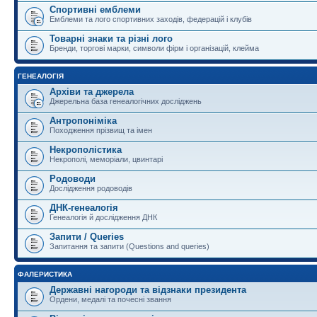
Спортивні емблеми
Емблеми та лого спортивних заходів, федерацій і клубів
Товарні знаки та різні лого
Бренди, торгові марки, символи фірм і організацій, клейма
ГЕНЕАЛОГІЯ
Архіви та джерела
Джерельна база генеалогічних досліджень
Антропоніміка
Походження прізвищ та імен
Некрополістика
Некрополі, меморіали, цвинтарі
Родоводи
Дослідження родоводів
ДНК-генеалогія
Генеалогія й дослідження ДНК
Запити / Queries
Запитання та запити (Questions and queries)
ФАЛЕРИСТИКА
Державні нагороди та відзнаки президента
Ордени, медалі та почесні звання