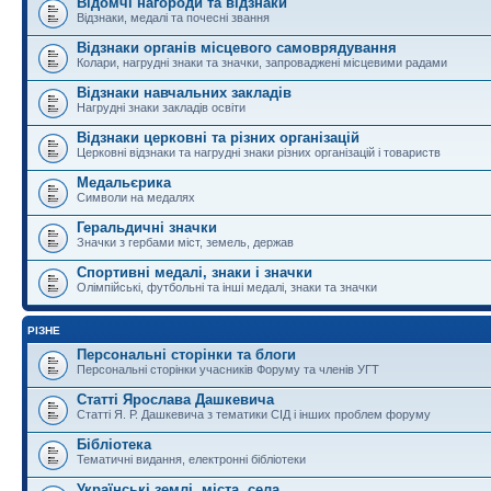
Відомчі нагороди та відзнаки
Відзнаки, медалі та почесні звання
Відзнаки органів місцевого самоврядування
Колари, нагрудні знаки та значки, запроваджені місцевими радами
Відзнаки навчальних закладів
Нагрудні знаки закладів освіти
Відзнаки церковні та різних організацій
Церковні відзнаки та нагрудні знаки різних організацій і товариств
Медальєрика
Символи на медалях
Геральдичні значки
Значки з гербами міст, земель, держав
Спортивні медалі, знаки і значки
Олімпійські, футбольні та інші медалі, знаки та значки
РІЗНЕ
Персональні сторінки та блоги
Персональні сторінки учасників Форуму та членів УГТ
Статті Ярослава Дашкевича
Статті Я. Р. Дашкевича з тематики СІД і інших проблем форуму
Бібліотека
Тематичні видання, електронні бібліотеки
Українські землі, міста, села