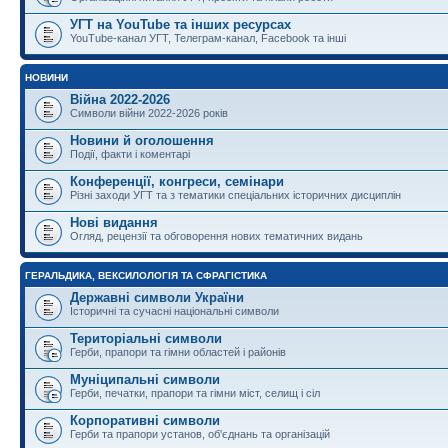
УГТ на YouTube та інших ресурсах
YouTube-канал УГТ, Телеграм-канал, Facebook та інші
НОВИНИ
Війна 2022-2026
Символи війни 2022-2026 років
Новини й оголошення
Події, факти і коментарі
Конференції, конгреси, семінари
Різні заходи УГТ та з тематики спеціальних історичних дисциплін
Нові видання
Огляд, рецензії та обговорення нових тематичних видань
ГЕРАЛЬДИКА, ВЕКСИЛОЛОГІЯ ТА СФРАГІСТИКА
Державні символи України
Історичні та сучасні національні символи
Територіальні символи
Герби, прапори та гімни областей і районів
Муніципальні символи
Герби, печатки, прапори та гімни міст, селищ і сіл
Корпоративні символи
Герби та прапори установ, об'єднань та організацій