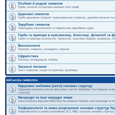
Особові й родові символи
Герби, печатки та прапори окремих осіб і родів
Церковні символи
Герби церковних ієрархів і територіальних утворень, церковні печатки та 
Зарубіжні символи
Геральдика, вексилологія та сфрагістика зарубіжних країн
Герби та прапори в нумізматиці, боністиці, філателії та ф
Герби та прапори на монетах, банкнотах, поштових марках, конвертах, ли
Вексилологія
Прапори, знамена, штандарти, хоругви
Сфрагістика
Печатки, молівдовули, клейма
Загальні питання
Зміст символів; теорія та практика; проблеми
ВІЙСЬКОВА СИМВОЛІКА
Нарукавні емблеми (патчі) силових структур
Нарукавні емблеми (патчі) військових частин Збройних Сил України та і
структур
Нагородні та інші нагрудні знаки
Заохочувальні відзнаки Міністерства оборони України, інші нагороди та на
Уніформологія та знаки розрізнення силових структур Ук
Уніформологія та знаки розрізнення ЗСУ, МВС та інших силових структур