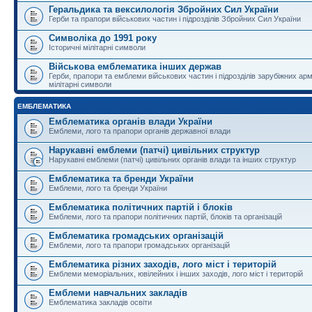
Геральдика та вексилологія Збройних Сил України
Герби та прапори військових частин і підрозділів Збройних Сил України
Символіка до 1991 року
Історичні мілітарні символи
Військова емблематика інших держав
Герби, прапори та емблеми військових частин і підрозділів зарубіжних армі
мілітарні символи
ЕМБЛЕМАТИКА
Емблематика органів влади України
Емблеми, лого та прапори органів державної влади
Нарукавні емблеми (патчі) цивільних структур
Нарукавні емблеми (патчі) цивільних органів влади та інших структур
Емблематика та бренди України
Емблеми, лого та бренди України
Емблематика політичних партій і блоків
Емблеми, лого та прапори політичних партій, блоків та організацій
Емблематика громадських організацій
Емблеми, лого та прапори громадських організацій
Емблематика різних заходів, лого міст і територій
Емблеми меморіальних, ювілейних і інших заходів, лого міст і територій
Емблеми навчальних закладів
Емблематика закладів освіти