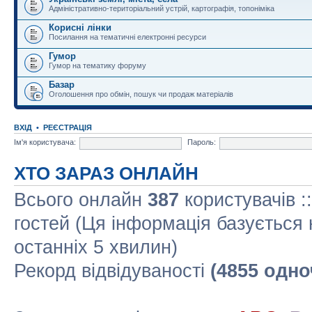
Адміністративно-територіальний устрій, картографія, топоніміка
Корисні лінки
Посилання на тематичні електронні ресурси
Гумор
Гумор на тематику форуму
Базар
Оголошення про обмін, пошук чи продаж матеріалів
ВХІД
•
РЕЄСТРАЦІЯ
Ім'я користувача:
Пароль:
ХТО ЗАРАЗ ОНЛАЙН
Всього онлайн
387
користувачів :
гостей (Ця інформація базується 
останніх 5 хвилин)
Рекорд відвідуваності
(4855 одно