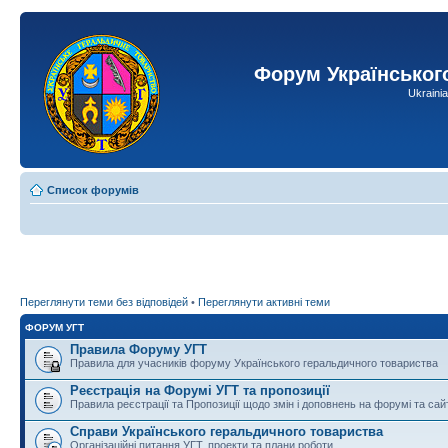
Форум Українськог
Ukraini
Список форумів
Переглянути теми без відповідей
•
Переглянути активні теми
ФОРУМ УГТ
Правила Форуму УГТ
Правила для учасників форуму Українського геральдичного товариства
Реєстрація на Форумі УГТ та пропозиції
Правила реєстрації та Пропозиції щодо змін і доповнень на форумі та сай
Справи Українського геральдичного товариства
Організаційні питання УГТ, проекти та плани роботи