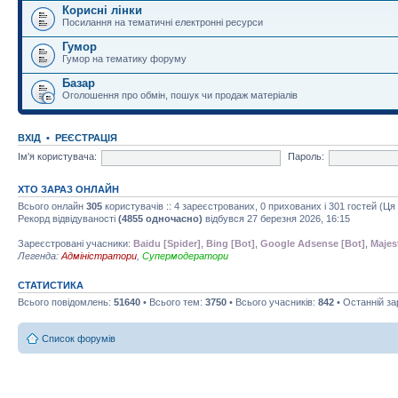
Корисні лінки
Посилання на тематичні електронні ресурси
Гумор
Гумор на тематику форуму
Базар
Оголошення про обмін, пошук чи продаж матеріалів
ВХІД
•
РЕЄСТРАЦІЯ
Ім'я користувача:
Пароль:
ХТО ЗАРАЗ ОНЛАЙН
Всього онлайн
305
користувачів :: 4 зареєстрованих, 0 прихованих і 301 гостей (Ц
Рекорд відвідуваності
(4855 одночасно)
відбувся 27 березня 2026, 16:15
Зареєстровані учасники:
Baidu [Spider]
,
Bing [Bot]
,
Google Adsense [Bot]
,
Majes
Легенда:
Адміністратори
,
Супермодератори
СТАТИСТИКА
Всього повідомлень:
51640
• Всього тем:
3750
• Всього учасників:
842
• Останній з
Список форумів