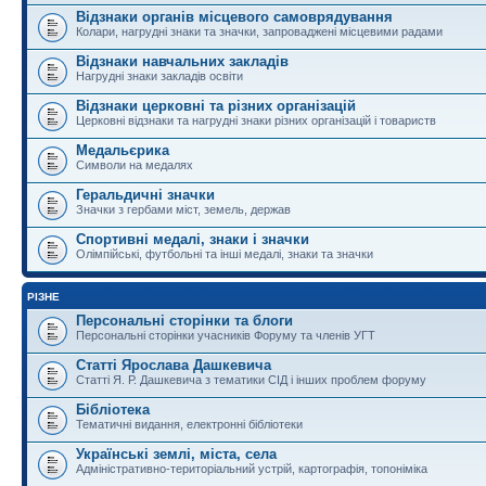
Відзнаки органів місцевого самоврядування
Колари, нагрудні знаки та значки, запроваджені місцевими радами
Відзнаки навчальних закладів
Нагрудні знаки закладів освіти
Відзнаки церковні та різних організацій
Церковні відзнаки та нагрудні знаки різних організацій і товариств
Медальєрика
Символи на медалях
Геральдичні значки
Значки з гербами міст, земель, держав
Спортивні медалі, знаки і значки
Олімпійські, футбольні та інші медалі, знаки та значки
РІЗНЕ
Персональні сторінки та блоги
Персональні сторінки учасників Форуму та членів УГТ
Статті Ярослава Дашкевича
Статті Я. Р. Дашкевича з тематики СІД і інших проблем форуму
Бібліотека
Тематичні видання, електронні бібліотеки
Українські землі, міста, села
Адміністративно-територіальний устрій, картографія, топоніміка