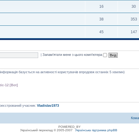
16
30
38
353
45
147
|
Запам'ятати мене з цього комп'ютера
я інформація базується на активності користувачів впродовж останніх 5 хвилин)
tic-12 [Bot]
ареєстрований учасник:
Vladislav1973
Кома
POWERED_BY
Український переклад © 2005-2007
Українська підтримка phpBB