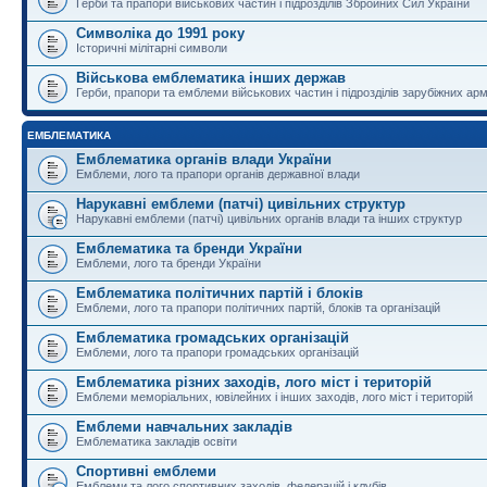
Герби та прапори військових частин і підрозділів Збройних Сил України
Символіка до 1991 року
Історичні мілітарні символи
Військова емблематика інших держав
Герби, прапори та емблеми військових частин і підрозділів зарубіжних армі
ЕМБЛЕМАТИКА
Емблематика органів влади України
Емблеми, лого та прапори органів державної влади
Нарукавні емблеми (патчі) цивільних структур
Нарукавні емблеми (патчі) цивільних органів влади та інших структур
Емблематика та бренди України
Емблеми, лого та бренди України
Емблематика політичних партій і блоків
Емблеми, лого та прапори політичних партій, блоків та організацій
Емблематика громадських організацій
Емблеми, лого та прапори громадських організацій
Емблематика різних заходів, лого міст і територій
Емблеми меморіальних, ювілейних і інших заходів, лого міст і територій
Емблеми навчальних закладів
Емблематика закладів освіти
Спортивні емблеми
Емблеми та лого спортивних заходів, федерацій і клубів