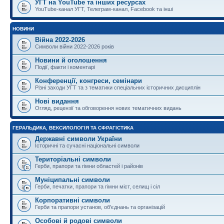
УГТ на YouTube та інших ресурсах
YouTube-канал УГТ, Телеграм-канал, Facebook та інші
НОВИНИ
Війна 2022-2026
Символи війни 2022-2026 років
Новини й оголошення
Події, факти і коментарі
Конференції, конгреси, семінари
Різні заходи УГТ та з тематики спеціальних історичних дисциплін
Нові видання
Огляд, рецензії та обговорення нових тематичних видань
ГЕРАЛЬДИКА, ВЕКСИЛОЛОГІЯ ТА СФРАГІСТИКА
Державні символи України
Історичні та сучасні національні символи
Територіальні символи
Герби, прапори та гімни областей і районів
Муніципальні символи
Герби, печатки, прапори та гімни міст, селищ і сіл
Корпоративні символи
Герби та прапори установ, об'єднань та організацій
Особові й родові символи