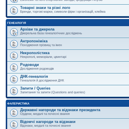
Товарні знаки та різні лого
Бренди, торгові марки, символи фірм і організацій, клейма
ГЕНЕАЛОГІЯ
Архіви та джерела
Джерельна база генеалогічних досліджень
Антропоніміка
Походження прізвищ та імен
Некрополістика
Некрополі, меморіали, цвинтарі
Родоводи
Дослідження родоводів
ДНК-генеалогія
Генеалогія й дослідження ДНК
Запити / Queries
Запитання та запити (Questions and queries)
ФАЛЕРИСТИКА
Державні нагороди та відзнаки президента
Ордени, медалі та почесні звання
Відомчі нагороди та відзнаки
Відзнаки, медалі та почесні звання