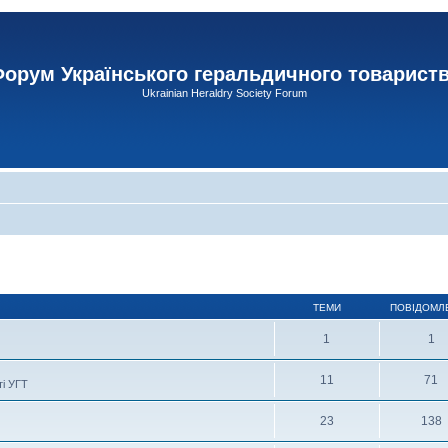
орум Українського геральдичного товарист
Ukrainian Heraldry Society Forum
ТЕМИ
ПОВІДОМЛ
1
1
11
71
ті УГТ
23
138