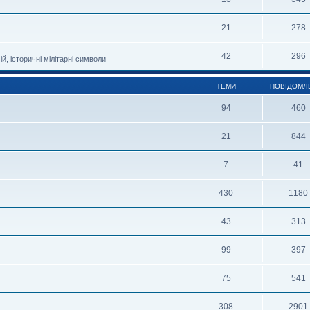
21
278
42
296
й, історичні мілітарні символи
ТЕМИ
ПОВІДОМЛ
94
460
21
844
7
41
430
1180
43
313
99
397
75
541
308
2901