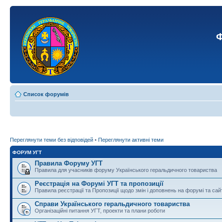
Ф
Список форумів
Переглянути теми без відповідей
•
Переглянути активні теми
ФОРУМ УГТ
Правила Форуму УГТ
Правила для учасників форуму Українського геральдичного товариства
Реєстрація на Форумі УГТ та пропозиції
Правила реєстрації та Пропозиції щодо змін і доповнень на форумі та сай
Справи Українського геральдичного товариства
Організаційні питання УГТ, проекти та плани роботи