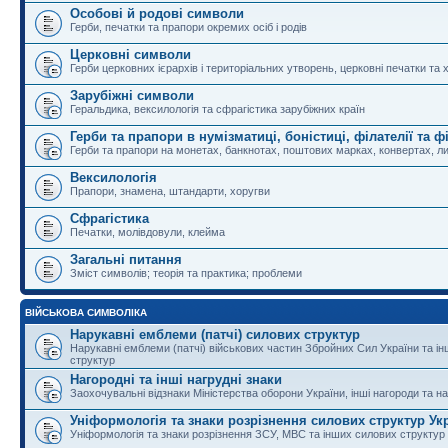
Особові й родові символи
Герби, печатки та прапори окремих осіб і родів
Церковні символи
Герби церковних ієрархів і територіальних утворень, церковні печатки та 
Зарубіжні символи
Геральдика, вексилологія та сфрагістика зарубіжних країн
Герби та прапори в нумізматиці, боністиці, філателії та ф
Герби та прапори на монетах, банкнотах, поштових марках, конвертах, ли
Вексилологія
Прапори, знамена, штандарти, хоругви
Сфрагістика
Печатки, молівдовули, клейма
Загальні питання
Зміст символів; теорія та практика; проблеми
ВІЙСЬКОВА СИМВОЛІКА
Нарукавні емблеми (патчі) силових структур
Нарукавні емблеми (патчі) військових частин Збройних Сил України та і
структур
Нагородні та інші нагрудні знаки
Заохочувальні відзнаки Міністерства оборони України, інші нагороди та на
Уніформологія та знаки розрізнення силових структур Ук
Уніформологія та знаки розрізнення ЗСУ, МВС та інших силових структур