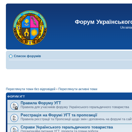
Форум Українськог
Ukraini
Список форумів
Переглянути теми без відповідей
•
Переглянути активні теми
ФОРУМ УГТ
Правила Форуму УГТ
Правила для учасників форуму Українського геральдичного товариства
Реєстрація на Форумі УГТ та пропозиції
Правила реєстрації та Пропозиції щодо змін і доповнень на форумі та сай
Справи Українського геральдичного товариства
Організаційні питання УГТ, проекти та плани роботи