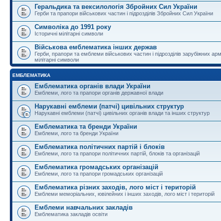
Геральдика та вексилологія Збройних Сил України
Герби та прапори військових частин і підрозділів Збройних Сил України
Символіка до 1991 року
Історичні мілітарні символи
Військова емблематика інших держав
Герби, прапори та емблеми військових частин і підрозділів зарубіжних армі
мілітарні символи
ЕМБЛЕМАТИКА
Емблематика органів влади України
Емблеми, лого та прапори органів державної влади
Нарукавні емблеми (патчі) цивільних структур
Нарукавні емблеми (патчі) цивільних органів влади та інших структур
Емблематика та бренди України
Емблеми, лого та бренди України
Емблематика політичних партій і блоків
Емблеми, лого та прапори політичних партій, блоків та організацій
Емблематика громадських організацій
Емблеми, лого та прапори громадських організацій
Емблематика різних заходів, лого міст і територій
Емблеми меморіальних, ювілейних і інших заходів, лого міст і територій
Емблеми навчальних закладів
Емблематика закладів освіти