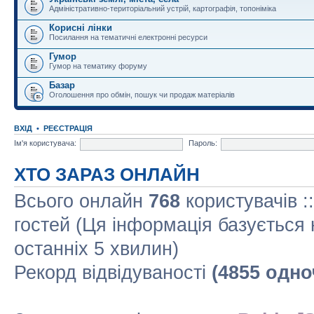
Адміністративно-територіальний устрій, картографія, топоніміка
Корисні лінки
Посилання на тематичні електронні ресурси
Гумор
Гумор на тематику форуму
Базар
Оголошення про обмін, пошук чи продаж матеріалів
ВХІД
•
РЕЄСТРАЦІЯ
Ім'я користувача:
Пароль:
ХТО ЗАРАЗ ОНЛАЙН
Всього онлайн
768
користувачів :
гостей (Ця інформація базується 
останніх 5 хвилин)
Рекорд відвідуваності
(4855 одно