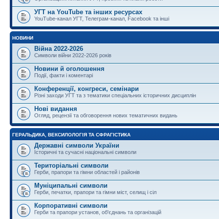
УГТ на YouTube та інших ресурсах
YouTube-канал УГТ, Телеграм-канал, Facebook та інші
НОВИНИ
Війна 2022-2026
Символи війни 2022-2026 років
Новини й оголошення
Події, факти і коментарі
Конференції, конгреси, семінари
Різні заходи УГТ та з тематики спеціальних історичних дисциплін
Нові видання
Огляд, рецензії та обговорення нових тематичних видань
ГЕРАЛЬДИКА, ВЕКСИЛОЛОГІЯ ТА СФРАГІСТИКА
Державні символи України
Історичні та сучасні національні символи
Територіальні символи
Герби, прапори та гімни областей і районів
Муніципальні символи
Герби, печатки, прапори та гімни міст, селищ і сіл
Корпоративні символи
Герби та прапори установ, об'єднань та організацій