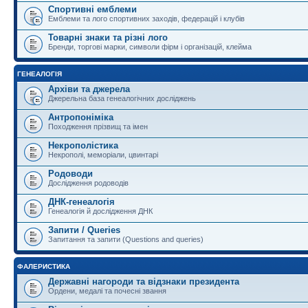
Спортивні емблеми
Емблеми та лого спортивних заходів, федерацій і клубів
Товарні знаки та різні лого
Бренди, торгові марки, символи фірм і організацій, клейма
ГЕНЕАЛОГІЯ
Архіви та джерела
Джерельна база генеалогічних досліджень
Антропоніміка
Походження прізвищ та імен
Некрополістика
Некрополі, меморіали, цвинтарі
Родоводи
Дослідження родоводів
ДНК-генеалогія
Генеалогія й дослідження ДНК
Запити / Queries
Запитання та запити (Questions and queries)
ФАЛЕРИСТИКА
Державні нагороди та відзнаки президента
Ордени, медалі та почесні звання