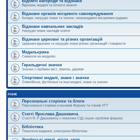
Відомчі нагороди та відзнаки
Відзнаки, медалі та почесні звання
Відзнаки органів місцевого самоврядування
Колари, нагрудні знаки та значки, запроваджені місцевими радами
Відзнаки навчальних закладів
Нагрудні знаки закладів освіти
Відзнаки церковні та різних організацій
Церковні відзнаки та нагрудні знаки різних організацій і товариств
Медальєрика
Символи на медалях
Геральдичні значки
Значки з гербами міст, земель, держав
Спортивні медалі, знаки і значки
Олімпійські, футбольні та інші медалі, знаки та значки
РІЗНЕ
Персональні сторінки та блоги
Персональні сторінки учасників Форуму та членів УГТ
Статті Ярослава Дашкевича
Статті Я. Р. Дашкевича з тематики СІД і інших проблем форуму
Бібліотека
Тематичні видання, електронні бібліотеки
Українські землі, міста, села