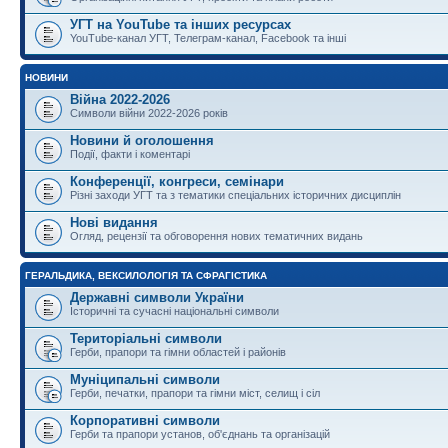
УГТ на YouTube та інших ресурсах
YouTube-канал УГТ, Телеграм-канал, Facebook та інші
НОВИНИ
Війна 2022-2026
Символи війни 2022-2026 років
Новини й оголошення
Події, факти і коментарі
Конференції, конгреси, семінари
Різні заходи УГТ та з тематики спеціальних історичних дисциплін
Нові видання
Огляд, рецензії та обговорення нових тематичних видань
ГЕРАЛЬДИКА, ВЕКСИЛОЛОГІЯ ТА СФРАГІСТИКА
Державні символи України
Історичні та сучасні національні символи
Територіальні символи
Герби, прапори та гімни областей і районів
Муніципальні символи
Герби, печатки, прапори та гімни міст, селищ і сіл
Корпоративні символи
Герби та прапори установ, об'єднань та організацій