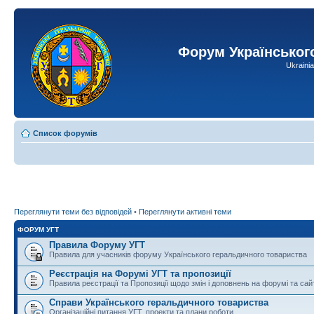
Форум Українськог
Ukraini
Список форумів
Переглянути теми без відповідей
•
Переглянути активні теми
ФОРУМ УГТ
Правила Форуму УГТ
Правила для учасників форуму Українського геральдичного товариства
Реєстрація на Форумі УГТ та пропозиції
Правила реєстрації та Пропозиції щодо змін і доповнень на форумі та сай
Справи Українського геральдичного товариства
Організаційні питання УГТ, проекти та плани роботи