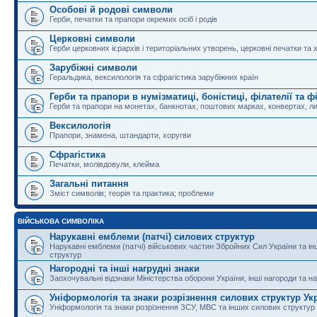
Особові й родові символи
Герби, печатки та прапори окремих осіб і родів
Церковні символи
Герби церковних ієрархів і територіальних утворень, церковні печатки та 
Зарубіжні символи
Геральдика, вексилологія та сфрагістика зарубіжних країн
Герби та прапори в нумізматиці, боністиці, філателії та ф
Герби та прапори на монетах, банкнотах, поштових марках, конвертах, ли
Вексилологія
Прапори, знамена, штандарти, хоругви
Сфрагістика
Печатки, молівдовули, клейма
Загальні питання
Зміст символів; теорія та практика; проблеми
ВІЙСЬКОВА СИМВОЛІКА
Нарукавні емблеми (патчі) силових структур
Нарукавні емблеми (патчі) військових частин Збройних Сил України та і
структур
Нагородні та інші нагрудні знаки
Заохочувальні відзнаки Міністерства оборони України, інші нагороди та на
Уніформологія та знаки розрізнення силових структур Ук
Уніформологія та знаки розрізнення ЗСУ, МВС та інших силових структур