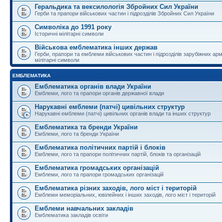
Геральдика та вексилологія Збройних Сил України
Герби та прапори військових частин і підрозділів Збройних Сил України
Символіка до 1991 року
Історичні мілітарні символи
Військова емблематика інших держав
Герби, прапори та емблеми військових частин і підрозділів зарубіжних армі
мілітарні символи
ЕМБЛЕМАТИКА
Емблематика органів влади України
Емблеми, лого та прапори органів державної влади
Нарукавні емблеми (патчі) цивільних структур
Нарукавні емблеми (патчі) цивільних органів влади та інших структур
Емблематика та бренди України
Емблеми, лого та бренди України
Емблематика політичних партій і блоків
Емблеми, лого та прапори політичних партій, блоків та організацій
Емблематика громадських організацій
Емблеми, лого та прапори громадських організацій
Емблематика різних заходів, лого міст і територій
Емблеми меморіальних, ювілейних і інших заходів, лого міст і територій
Емблеми навчальних закладів
Емблематика закладів освіти