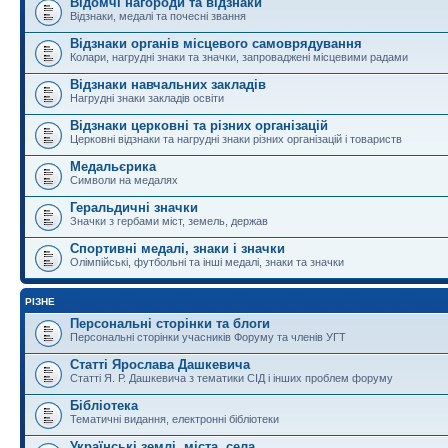
Відомчі нагороди та відзнаки
Відзнаки, медалі та почесні звання
Відзнаки органів місцевого самоврядування
Колари, нагрудні знаки та значки, запроваджені місцевими радами
Відзнаки навчальних закладів
Нагрудні знаки закладів освіти
Відзнаки церковні та різних організацій
Церковні відзнаки та нагрудні знаки різних організацій і товариств
Медальєрика
Символи на медалях
Геральдичні значки
Значки з гербами міст, земель, держав
Спортивні медалі, знаки і значки
Олімпійські, футбольні та інші медалі, знаки та значки
РІЗНЕ
Персональні сторінки та блоги
Персональні сторінки учасників Форуму та членів УГТ
Статті Ярослава Дашкевича
Статті Я. Р. Дашкевича з тематики СІД і інших проблем форуму
Бібліотека
Тематичні видання, електронні бібліотеки
Українські землі, міста, села