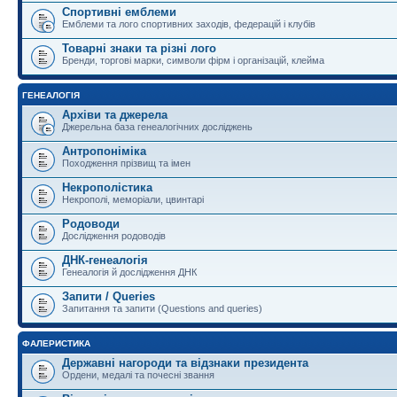
Спортивні емблеми
Емблеми та лого спортивних заходів, федерацій і клубів
Товарні знаки та різні лого
Бренди, торгові марки, символи фірм і організацій, клейма
ГЕНЕАЛОГІЯ
Архіви та джерела
Джерельна база генеалогічних досліджень
Антропоніміка
Походження прізвищ та імен
Некрополістика
Некрополі, меморіали, цвинтарі
Родоводи
Дослідження родоводів
ДНК-генеалогія
Генеалогія й дослідження ДНК
Запити / Queries
Запитання та запити (Questions and queries)
ФАЛЕРИСТИКА
Державні нагороди та відзнаки президента
Ордени, медалі та почесні звання