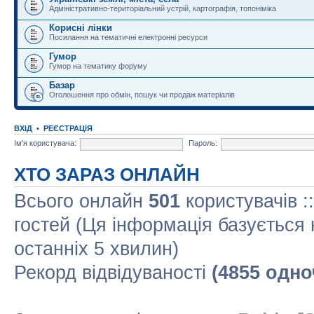
Адміністративно-територіальний устрій, картографія, топоніміка
Корисні лінки
Посилання на тематичні електронні ресурси
Гумор
Гумор на тематику форуму
Базар
Оголошення про обмін, пошук чи продаж матеріалів
ВХІД
•
РЕЄСТРАЦІЯ
Ім'я користувача:
Пароль:
ХТО ЗАРАЗ ОНЛАЙН
Всього онлайн
501
користувачів :
гостей (Ця інформація базується 
останніх 5 хвилин)
Рекорд відвідуваності
(4855 одно