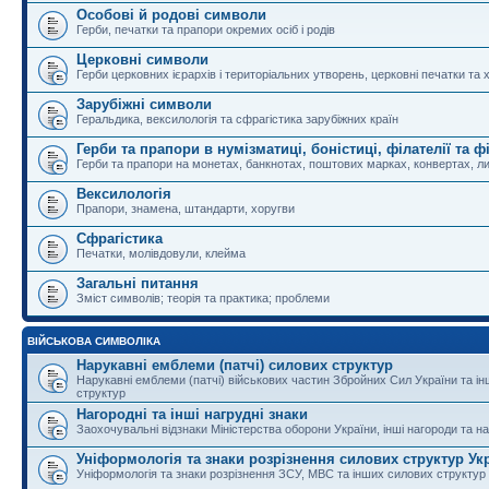
Особові й родові символи
Герби, печатки та прапори окремих осіб і родів
Церковні символи
Герби церковних ієрархів і територіальних утворень, церковні печатки та 
Зарубіжні символи
Геральдика, вексилологія та сфрагістика зарубіжних країн
Герби та прапори в нумізматиці, боністиці, філателії та ф
Герби та прапори на монетах, банкнотах, поштових марках, конвертах, ли
Вексилологія
Прапори, знамена, штандарти, хоругви
Сфрагістика
Печатки, молівдовули, клейма
Загальні питання
Зміст символів; теорія та практика; проблеми
ВІЙСЬКОВА СИМВОЛІКА
Нарукавні емблеми (патчі) силових структур
Нарукавні емблеми (патчі) військових частин Збройних Сил України та і
структур
Нагородні та інші нагрудні знаки
Заохочувальні відзнаки Міністерства оборони України, інші нагороди та на
Уніформологія та знаки розрізнення силових структур Ук
Уніформологія та знаки розрізнення ЗСУ, МВС та інших силових структур