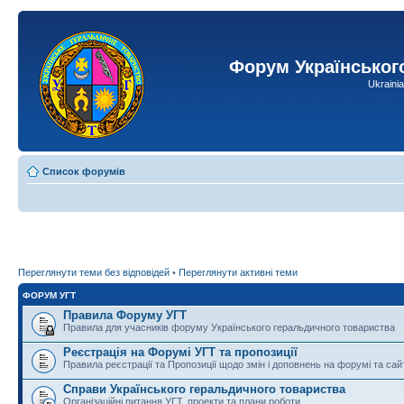
Форум Українськог
Ukraini
Список форумів
Переглянути теми без відповідей
•
Переглянути активні теми
ФОРУМ УГТ
Правила Форуму УГТ
Правила для учасників форуму Українського геральдичного товариства
Реєстрація на Форумі УГТ та пропозиції
Правила реєстрації та Пропозиції щодо змін і доповнень на форумі та сай
Справи Українського геральдичного товариства
Організаційні питання УГТ, проекти та плани роботи