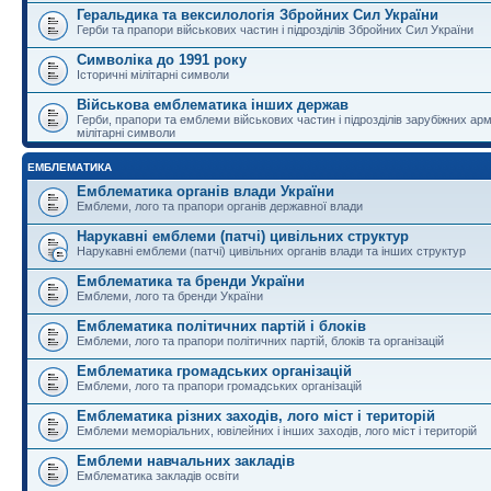
Геральдика та вексилологія Збройних Сил України
Герби та прапори військових частин і підрозділів Збройних Сил України
Символіка до 1991 року
Історичні мілітарні символи
Військова емблематика інших держав
Герби, прапори та емблеми військових частин і підрозділів зарубіжних армі
мілітарні символи
ЕМБЛЕМАТИКА
Емблематика органів влади України
Емблеми, лого та прапори органів державної влади
Нарукавні емблеми (патчі) цивільних структур
Нарукавні емблеми (патчі) цивільних органів влади та інших структур
Емблематика та бренди України
Емблеми, лого та бренди України
Емблематика політичних партій і блоків
Емблеми, лого та прапори політичних партій, блоків та організацій
Емблематика громадських організацій
Емблеми, лого та прапори громадських організацій
Емблематика різних заходів, лого міст і територій
Емблеми меморіальних, ювілейних і інших заходів, лого міст і територій
Емблеми навчальних закладів
Емблематика закладів освіти