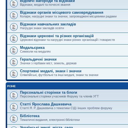
Відомчі нагороди та відзнаки
Відзнаки, медалі та почесні звання
Відзнаки органів місцевого самоврядування
Колари, нагрудні знаки та значки, запроваджені місцевими радами
Відзнаки навчальних закладів
Нагрудні знаки закладів освіти
Відзнаки церковні та різних організацій
Церковні відзнаки та нагрудні знаки різних організацій і товариств
Медальєрика
Символи на медалях
Геральдичні значки
Значки з гербами міст, земель, держав
Спортивні медалі, знаки і значки
Олімпійські, футбольні та інші медалі, знаки та значки
РІЗНЕ
Персональні сторінки та блоги
Персональні сторінки учасників Форуму та членів УГТ
Статті Ярослава Дашкевича
Статті Я. Р. Дашкевича з тематики СІД і інших проблем форуму
Бібліотека
Тематичні видання, електронні бібліотеки
Українські землі, міста, села