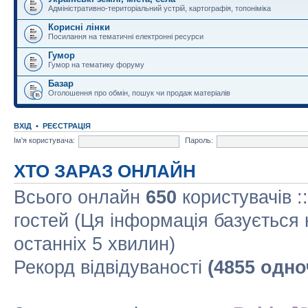
Адміністративно-територіальний устрій, картографія, топоніміка
Корисні лінки
Посилання на тематичні електронні ресурси
Гумор
Гумор на тематику форуму
Базар
Оголошення про обмін, пошук чи продаж матеріалів
ВХІД
•
РЕЄСТРАЦІЯ
Ім'я користувача:
Пароль:
ХТО ЗАРАЗ ОНЛАЙН
Всього онлайн
650
користувачів :
гостей (Ця інформація базується 
останніх 5 хвилин)
Рекорд відвідуваності
(4855 одно