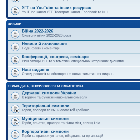
УГТ на YouTube та інших ресурсах
YouTube-канал УГТ, Телеграм-канал, Facebook та інші
НОВИНИ
Війна 2022-2026
Символи війни 2022-2026 років
Новини й оголошення
Події, факти і коментарі
Конференції, конгреси, семінари
Різні заходи УГТ та з тематики спеціальних історичних дисциплін
Нові видання
Огляд, рецензії та обговорення нових тематичних видань
ГЕРАЛЬДИКА, ВЕКСИЛОЛОГІЯ ТА СФРАГІСТИКА
Державні символи України
Історичні та сучасні національні символи
Територіальні символи
Герби, прапори та гімни областей і районів
Муніципальні символи
Герби, печатки, прапори та гімни міст, селищ і сіл
Корпоративні символи
Герби та прапори установ, об'єднань та організацій