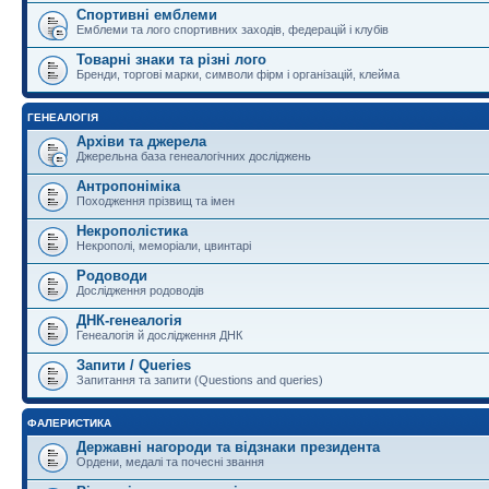
Спортивні емблеми
Емблеми та лого спортивних заходів, федерацій і клубів
Товарні знаки та різні лого
Бренди, торгові марки, символи фірм і організацій, клейма
ГЕНЕАЛОГІЯ
Архіви та джерела
Джерельна база генеалогічних досліджень
Антропоніміка
Походження прізвищ та імен
Некрополістика
Некрополі, меморіали, цвинтарі
Родоводи
Дослідження родоводів
ДНК-генеалогія
Генеалогія й дослідження ДНК
Запити / Queries
Запитання та запити (Questions and queries)
ФАЛЕРИСТИКА
Державні нагороди та відзнаки президента
Ордени, медалі та почесні звання