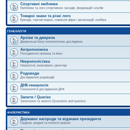
Спортивні емблеми
Емблеми та лого спортивних заходів, федерацій і клубів
Товарні знаки та різні лого
Бренди, торгові марки, символи фірм і організацій, клейма
ГЕНЕАЛОГІЯ
Архіви та джерела
Джерельна база генеалогічних досліджень
Антропоніміка
Походження прізвищ та імен
Некрополістика
Некрополі, меморіали, цвинтарі
Родоводи
Дослідження родоводів
ДНК-генеалогія
Генеалогія й дослідження ДНК
Запити / Queries
Запитання та запити (Questions and queries)
ФАЛЕРИСТИКА
Державні нагороди та відзнаки президента
Ордени, медалі та почесні звання