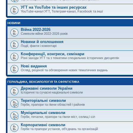
УГТ на YouTube та інших ресурсах
YouTube-канал УГТ, Телеграм-канал, Facebook та інші
НОВИНИ
Війна 2022-2026
Символи війни 2022-2026 років
Новини й оголошення
Події, факти і коментарі
Конференції, конгреси, семінари
Різні заходи УГТ та з тематики спеціальних історичних дисциплін
Нові видання
Огляд, рецензії та обговорення нових тематичних видань
ГЕРАЛЬДИКА, ВЕКСИЛОЛОГІЯ ТА СФРАГІСТИКА
Державні символи України
Історичні та сучасні національні символи
Територіальні символи
Герби, прапори та гімни областей і районів
Муніципальні символи
Герби, печатки, прапори та гімни міст, селищ і сіл
Корпоративні символи
Герби та прапори установ, об'єднань та організацій