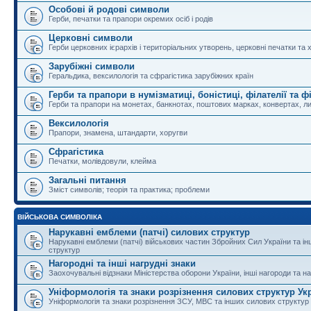
Особові й родові символи
Герби, печатки та прапори окремих осіб і родів
Церковні символи
Герби церковних ієрархів і територіальних утворень, церковні печатки та 
Зарубіжні символи
Геральдика, вексилологія та сфрагістика зарубіжних країн
Герби та прапори в нумізматиці, боністиці, філателії та ф
Герби та прапори на монетах, банкнотах, поштових марках, конвертах, ли
Вексилологія
Прапори, знамена, штандарти, хоругви
Сфрагістика
Печатки, молівдовули, клейма
Загальні питання
Зміст символів; теорія та практика; проблеми
ВІЙСЬКОВА СИМВОЛІКА
Нарукавні емблеми (патчі) силових структур
Нарукавні емблеми (патчі) військових частин Збройних Сил України та і
структур
Нагородні та інші нагрудні знаки
Заохочувальні відзнаки Міністерства оборони України, інші нагороди та на
Уніформологія та знаки розрізнення силових структур Ук
Уніформологія та знаки розрізнення ЗСУ, МВС та інших силових структур