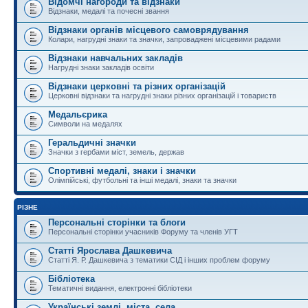
Відомчі нагороди та відзнаки
Відзнаки, медалі та почесні звання
Відзнаки органів місцевого самоврядування
Колари, нагрудні знаки та значки, запроваджені місцевими радами
Відзнаки навчальних закладів
Нагрудні знаки закладів освіти
Відзнаки церковні та різних організацій
Церковні відзнаки та нагрудні знаки різних організацій і товариств
Медальєрика
Символи на медалях
Геральдичні значки
Значки з гербами міст, земель, держав
Спортивні медалі, знаки і значки
Олімпійські, футбольні та інші медалі, знаки та значки
РІЗНЕ
Персональні сторінки та блоги
Персональні сторінки учасників Форуму та членів УГТ
Статті Ярослава Дашкевича
Статті Я. Р. Дашкевича з тематики СІД і інших проблем форуму
Бібліотека
Тематичні видання, електронні бібліотеки
Українські землі, міста, села