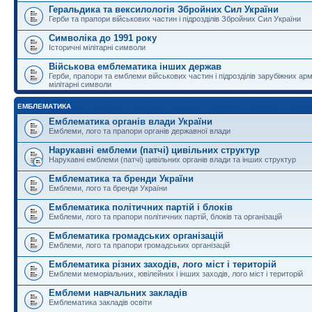
Геральдика та вексилологія Збройних Сил України
Герби та прапори військових частин і підрозділів Збройних Сил України
Символіка до 1991 року
Історичні мілітарні символи
Військова емблематика інших держав
Герби, прапори та емблеми військових частин і підрозділів зарубіжних армі
мілітарні символи
ЕМБЛЕМАТИКА
Емблематика органів влади України
Емблеми, лого та прапори органів державної влади
Нарукавні емблеми (патчі) цивільних структур
Нарукавні емблеми (патчі) цивільних органів влади та інших структур
Емблематика та бренди України
Емблеми, лого та бренди України
Емблематика політичних партій і блоків
Емблеми, лого та прапори політичних партій, блоків та організацій
Емблематика громадських організацій
Емблеми, лого та прапори громадських організацій
Емблематика різних заходів, лого міст і територій
Емблеми меморіальних, ювілейних і інших заходів, лого міст і територій
Емблеми навчальних закладів
Емблематика закладів освіти