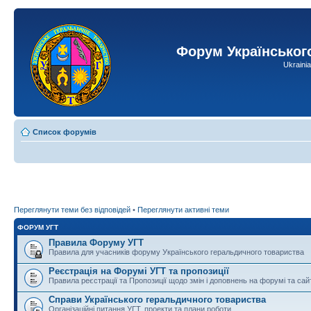
Форум Українськог
Ukraini
Список форумів
Переглянути теми без відповідей
•
Переглянути активні теми
ФОРУМ УГТ
Правила Форуму УГТ
Правила для учасників форуму Українського геральдичного товариства
Реєстрація на Форумі УГТ та пропозиції
Правила реєстрації та Пропозиції щодо змін і доповнень на форумі та сай
Справи Українського геральдичного товариства
Організаційні питання УГТ, проекти та плани роботи