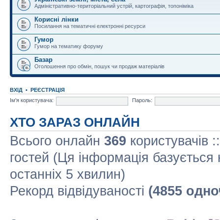
Адміністративно-територіальний устрій, картографія, топоніміка
Корисні лінки
Посилання на тематичні електронні ресурси
Гумор
Гумор на тематику форуму
Базар
Оголошення про обмін, пошук чи продаж матеріалів
ВХІД
•
РЕЄСТРАЦІЯ
Ім'я користувача:
Пароль:
ХТО ЗАРАЗ ОНЛАЙН
Всього онлайн
369
користувачів :
гостей (Ця інформація базується 
останніх 5 хвилин)
Рекорд відвідуваності
(4855 одно