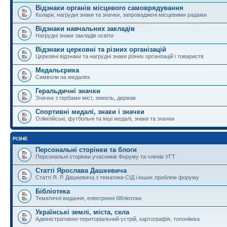
Відзнаки органів місцевого самоврядування
Колари, нагрудні знаки та значки, запроваджені місцевими радами
Відзнаки навчальних закладів
Нагрудні знаки закладів освіти
Відзнаки церковні та різних організацій
Церковні відзнаки та нагрудні знаки різних організацій і товариств
Медальєрика
Символи на медалях
Геральдичні значки
Значки з гербами міст, земель, держав
Спортивні медалі, знаки і значки
Олімпійські, футбольні та інші медалі, знаки та значки
РІЗНЕ
Персональні сторінки та блоги
Персональні сторінки учасників Форуму та членів УГТ
Статті Ярослава Дашкевича
Статті Я. Р. Дашкевича з тематики СІД і інших проблем форуму
Бібліотека
Тематичні видання, електронні бібліотеки
Українські землі, міста, села
Адміністративно-територіальний устрій, картографія, топоніміка