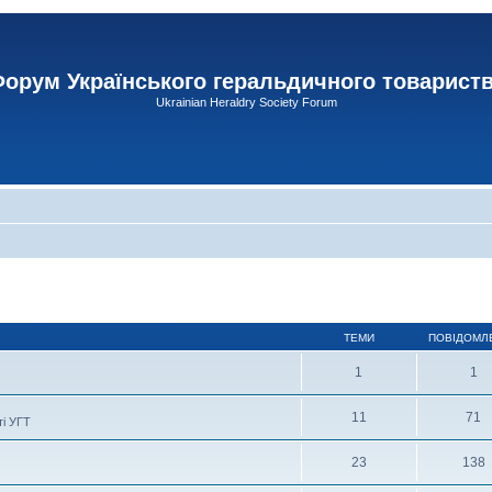
орум Українського геральдичного товарист
Ukrainian Heraldry Society Forum
ТЕМИ
ПОВІДОМЛ
1
1
11
71
ті УГТ
23
138