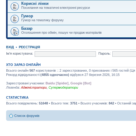
Корисні лінки
Посилання на тематичні електронні ресурси
Гумор
Гумор на тематику форуму
Базар
Оголошення про обмін, пошук чи продаж матеріалів
ВХІД
•
РЕЄСТРАЦІЯ
Ім'я користувача:
Пароль:
ХТО ЗАРАЗ ОНЛАЙН
Всього онлайн
567
користувачів :: 2 зареєстрованих, 0 прихованих і 565 гостей (Ц
Рекорд відвідуваності
(4855 одночасно)
відбувся 27 березня 2026, 16:15
Зареєстровані учасники:
Baidu [Spider]
,
Google [Bot]
Легенда:
Адміністратори
,
Супермодератори
СТАТИСТИКА
Всього повідомлень:
51648
• Всього тем:
3751
• Всього учасників:
842
• Останній з
Список форумів