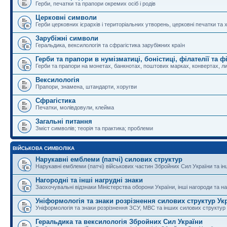
Герби, печатки та прапори окремих осіб і родів
Церковні символи
Герби церковних ієрархів і територіальних утворень, церковні печатки та 
Зарубіжні символи
Геральдика, вексилологія та сфрагістика зарубіжних країн
Герби та прапори в нумізматиці, боністиці, філателії та ф
Герби та прапори на монетах, банкнотах, поштових марках, конвертах, ли
Вексилологія
Прапори, знамена, штандарти, хоругви
Сфрагістика
Печатки, молівдовули, клейма
Загальні питання
Зміст символів; теорія та практика; проблеми
ВІЙСЬКОВА СИМВОЛІКА
Нарукавні емблеми (патчі) силових структур
Нарукавні емблеми (патчі) військових частин Збройних Сил України та і
Нагородні та інші нагрудні знаки
Заохочувальні відзнаки Міністерства оборони України, інші нагороди та на
Уніформологія та знаки розрізнення силових структур Ук
Уніформологія та знаки розрізнення ЗСУ, МВС та інших силових структур
Геральдика та вексилологія Збройних Сил України