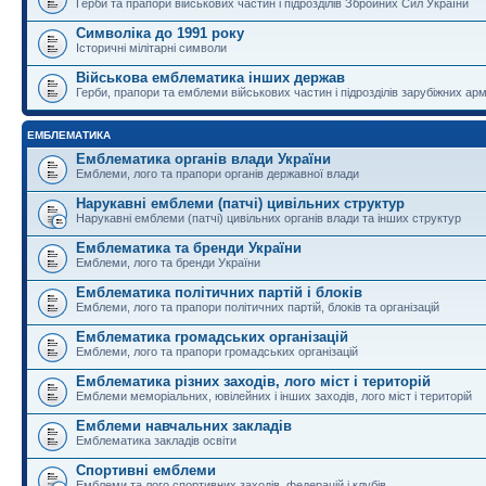
Герби та прапори військових частин і підрозділів Збройних Сил України
Символіка до 1991 року
Історичні мілітарні символи
Військова емблематика інших держав
Герби, прапори та емблеми військових частин і підрозділів зарубіжних армі
ЕМБЛЕМАТИКА
Емблематика органів влади України
Емблеми, лого та прапори органів державної влади
Нарукавні емблеми (патчі) цивільних структур
Нарукавні емблеми (патчі) цивільних органів влади та інших структур
Емблематика та бренди України
Емблеми, лого та бренди України
Емблематика політичних партій і блоків
Емблеми, лого та прапори політичних партій, блоків та організацій
Емблематика громадських організацій
Емблеми, лого та прапори громадських організацій
Емблематика різних заходів, лого міст і територій
Емблеми меморіальних, ювілейних і інших заходів, лого міст і територій
Емблеми навчальних закладів
Емблематика закладів освіти
Спортивні емблеми
Емблеми та лого спортивних заходів, федерацій і клубів