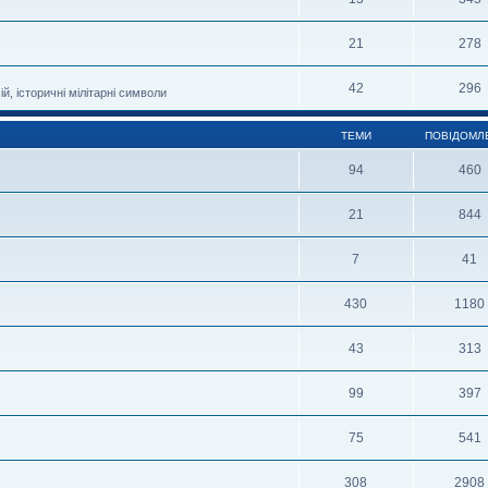
21
278
42
296
й, історичні мілітарні символи
ТЕМИ
ПОВІДОМЛ
94
460
21
844
7
41
430
1180
43
313
99
397
75
541
308
2908