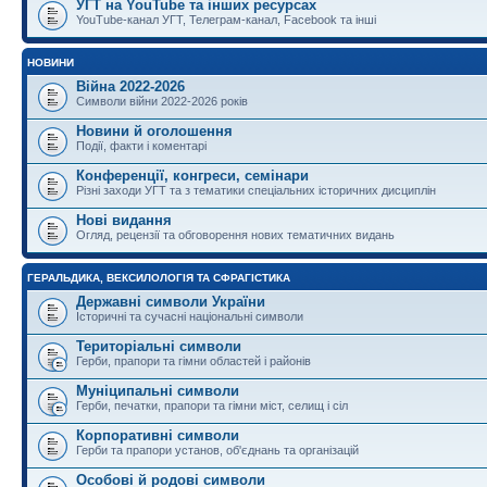
УГТ на YouTube та інших ресурсах
YouTube-канал УГТ, Телеграм-канал, Facebook та інші
НОВИНИ
Війна 2022-2026
Символи війни 2022-2026 років
Новини й оголошення
Події, факти і коментарі
Конференції, конгреси, семінари
Різні заходи УГТ та з тематики спеціальних історичних дисциплін
Нові видання
Огляд, рецензії та обговорення нових тематичних видань
ГЕРАЛЬДИКА, ВЕКСИЛОЛОГІЯ ТА СФРАГІСТИКА
Державні символи України
Історичні та сучасні національні символи
Територіальні символи
Герби, прапори та гімни областей і районів
Муніципальні символи
Герби, печатки, прапори та гімни міст, селищ і сіл
Корпоративні символи
Герби та прапори установ, об'єднань та організацій
Особові й родові символи