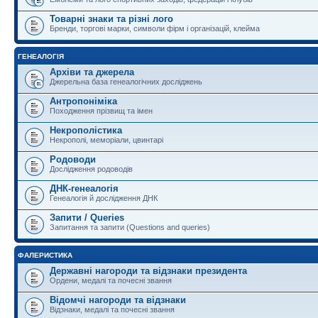
Товарні знаки та різні лого
Бренди, торгові марки, символи фірм і організацій, клейма
ГЕНЕАЛОГІЯ
Архіви та джерела
Джерельна база генеалогічних досліджень
Антропоніміка
Походження прізвищ та імен
Некрополістика
Некрополі, меморіали, цвинтарі
Родоводи
Дослідження родоводів
ДНК-генеалогія
Генеалогія й дослідження ДНК
Запити / Queries
Запитання та запити (Questions and queries)
ФАЛЕРИСТИКА
Державні нагороди та відзнаки президента
Ордени, медалі та почесні звання
Відомчі нагороди та відзнаки
Відзнаки, медалі та почесні звання