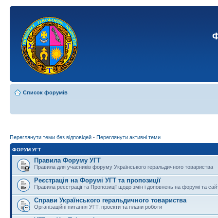
Ф
Список форумів
Переглянути теми без відповідей
•
Переглянути активні теми
ФОРУМ УГТ
Правила Форуму УГТ
Правила для учасників форуму Українського геральдичного товариства
Реєстрація на Форумі УГТ та пропозиції
Правила реєстрації та Пропозиції щодо змін і доповнень на форумі та сай
Справи Українського геральдичного товариства
Організаційні питання УГТ, проекти та плани роботи