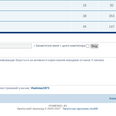
16
30
38
353
45
147
|
Запам'ятати мене з цього комп'ютера
я інформація базується на активності користувачів впродовж останніх 5 хвилин)
ареєстрований учасник:
Vladislav1973
Кома
POWERED_BY
Український переклад © 2005-2007
Українська підтримка phpBB