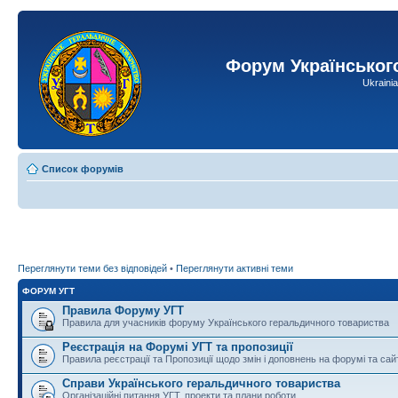
Форум Українськог
Ukraini
Список форумів
Переглянути теми без відповідей
•
Переглянути активні теми
ФОРУМ УГТ
Правила Форуму УГТ
Правила для учасників форуму Українського геральдичного товариства
Реєстрація на Форумі УГТ та пропозиції
Правила реєстрації та Пропозиції щодо змін і доповнень на форумі та сай
Справи Українського геральдичного товариства
Організаційні питання УГТ, проекти та плани роботи