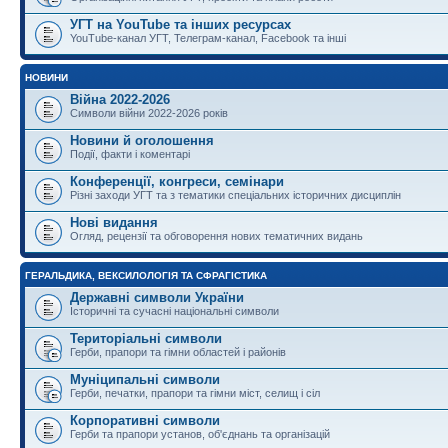
УГТ на YouTube та інших ресурсах
YouTube-канал УГТ, Телеграм-канал, Facebook та інші
НОВИНИ
Війна 2022-2026
Символи війни 2022-2026 років
Новини й оголошення
Події, факти і коментарі
Конференції, конгреси, семінари
Різні заходи УГТ та з тематики спеціальних історичних дисциплін
Нові видання
Огляд, рецензії та обговорення нових тематичних видань
ГЕРАЛЬДИКА, ВЕКСИЛОЛОГІЯ ТА СФРАГІСТИКА
Державні символи України
Історичні та сучасні національні символи
Територіальні символи
Герби, прапори та гімни областей і районів
Муніципальні символи
Герби, печатки, прапори та гімни міст, селищ і сіл
Корпоративні символи
Герби та прапори установ, об'єднань та організацій