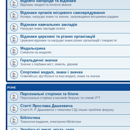
Відомчі нагороди та відзнаки
Відзнаки, медалі та почесні звання
Відзнаки органів місцевого самоврядування
Колари, нагрудні знаки та значки, запроваджені місцевими радами
Відзнаки навчальних закладів
Нагрудні знаки закладів освіти
Відзнаки церковні та різних організацій
Церковні відзнаки та нагрудні знаки різних організацій і товариств
Медальєрика
Символи на медалях
Геральдичні значки
Значки з гербами міст, земель, держав
Спортивні медалі, знаки і значки
Олімпійські, футбольні та інші медалі, знаки та значки
РІЗНЕ
Персональні сторінки та блоги
Персональні сторінки учасників Форуму та членів УГТ
Статті Ярослава Дашкевича
Статті Я. Р. Дашкевича з тематики СІД і інших проблем форуму
Бібліотека
Тематичні видання, електронні бібліотеки
Українські землі, міста, села