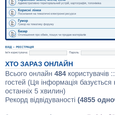
Адміністративно-територіальний устрій, картографія, топоніміка
Корисні лінки
Посилання на тематичні електронні ресурси
Гумор
Гумор на тематику форуму
Базар
Оголошення про обмін, пошук чи продаж матеріалів
ВХІД
•
РЕЄСТРАЦІЯ
Ім'я користувача:
Пароль:
ХТО ЗАРАЗ ОНЛАЙН
Всього онлайн
484
користувачів :
гостей (Ця інформація базується 
останніх 5 хвилин)
Рекорд відвідуваності
(4855 одно