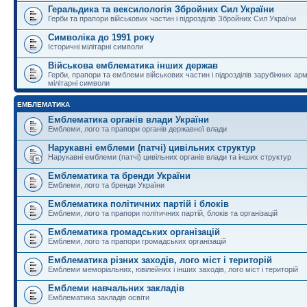
Геральдика та вексилологія Збройних Сил України
Герби та прапори військових частин і підрозділів Збройних Сил України
Символіка до 1991 року
Історичні мілітарні символи
Військова емблематика інших держав
Герби, прапори та емблеми військових частин і підрозділів зарубіжних армі
мілітарні символи
ЕМБЛЕМАТИКА
Емблематика органів влади України
Емблеми, лого та прапори органів державної влади
Нарукавні емблеми (патчі) цивільних структур
Нарукавні емблеми (патчі) цивільних органів влади та інших структур
Емблематика та бренди України
Емблеми, лого та бренди України
Емблематика політичних партій і блоків
Емблеми, лого та прапори політичних партій, блоків та організацій
Емблематика громадських організацій
Емблеми, лого та прапори громадських організацій
Емблематика різних заходів, лого міст і територій
Емблеми меморіальних, ювілейних і інших заходів, лого міст і територій
Емблеми навчальних закладів
Емблематика закладів освіти