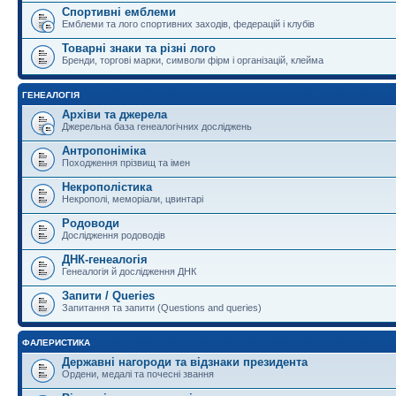
Спортивні емблеми
Емблеми та лого спортивних заходів, федерацій і клубів
Товарні знаки та різні лого
Бренди, торгові марки, символи фірм і організацій, клейма
ГЕНЕАЛОГІЯ
Архіви та джерела
Джерельна база генеалогічних досліджень
Антропоніміка
Походження прізвищ та імен
Некрополістика
Некрополі, меморіали, цвинтарі
Родоводи
Дослідження родоводів
ДНК-генеалогія
Генеалогія й дослідження ДНК
Запити / Queries
Запитання та запити (Questions and queries)
ФАЛЕРИСТИКА
Державні нагороди та відзнаки президента
Ордени, медалі та почесні звання