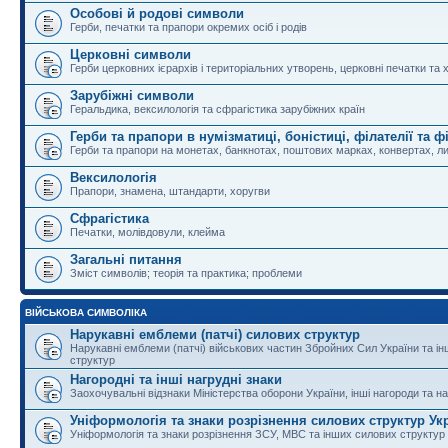
Особові й родові символи
Герби, печатки та прапори окремих осіб і родів
Церковні символи
Герби церковних ієрархів і територіальних утворень, церковні печатки та 
Зарубіжні символи
Геральдика, вексилологія та сфрагістика зарубіжних країн
Герби та прапори в нумізматиці, боністиці, філателії та ф
Герби та прапори на монетах, банкнотах, поштових марках, конвертах, ли
Вексилологія
Прапори, знамена, штандарти, хоругви
Сфрагістика
Печатки, молівдовули, клейма
Загальні питання
Зміст символів; теорія та практика; проблеми
ВІЙСЬКОВА СИМВОЛІКА
Нарукавні емблеми (патчі) силових структур
Нарукавні емблеми (патчі) військових частин Збройних Сил України та і
структур
Нагородні та інші нагрудні знаки
Заохочувальні відзнаки Міністерства оборони України, інші нагороди та на
Уніформологія та знаки розрізнення силових структур Ук
Уніформологія та знаки розрізнення ЗСУ, МВС та інших силових структур