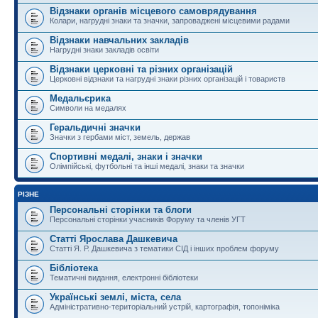
Відзнаки органів місцевого самоврядування
Колари, нагрудні знаки та значки, запроваджені місцевими радами
Відзнаки навчальних закладів
Нагрудні знаки закладів освіти
Відзнаки церковні та різних організацій
Церковні відзнаки та нагрудні знаки різних організацій і товариств
Медальєрика
Символи на медалях
Геральдичні значки
Значки з гербами міст, земель, держав
Спортивні медалі, знаки і значки
Олімпійські, футбольні та інші медалі, знаки та значки
РІЗНЕ
Персональні сторінки та блоги
Персональні сторінки учасників Форуму та членів УГТ
Статті Ярослава Дашкевича
Статті Я. Р. Дашкевича з тематики СІД і інших проблем форуму
Бібліотека
Тематичні видання, електронні бібліотеки
Українські землі, міста, села
Адміністративно-територіальний устрій, картографія, топоніміка