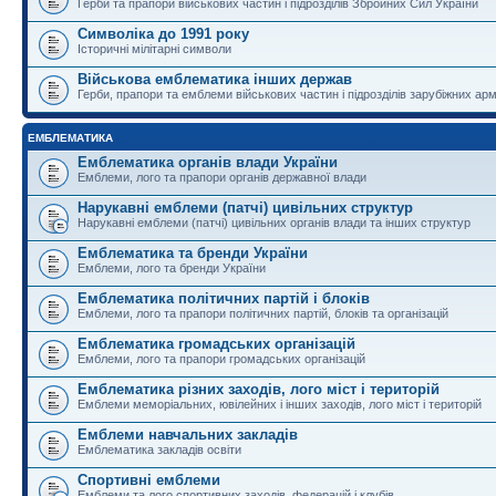
Герби та прапори військових частин і підрозділів Збройних Сил України
Символіка до 1991 року
Історичні мілітарні символи
Військова емблематика інших держав
Герби, прапори та емблеми військових частин і підрозділів зарубіжних армі
ЕМБЛЕМАТИКА
Емблематика органів влади України
Емблеми, лого та прапори органів державної влади
Нарукавні емблеми (патчі) цивільних структур
Нарукавні емблеми (патчі) цивільних органів влади та інших структур
Емблематика та бренди України
Емблеми, лого та бренди України
Емблематика політичних партій і блоків
Емблеми, лого та прапори політичних партій, блоків та організацій
Емблематика громадських організацій
Емблеми, лого та прапори громадських організацій
Емблематика різних заходів, лого міст і територій
Емблеми меморіальних, ювілейних і інших заходів, лого міст і територій
Емблеми навчальних закладів
Емблематика закладів освіти
Спортивні емблеми
Емблеми та лого спортивних заходів, федерацій і клубів