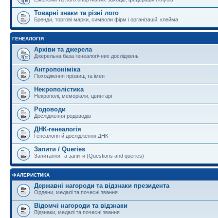
Товарні знаки та різні лого
Бренди, торгові марки, символи фірм і організацій, клейма
ГЕНЕАЛОГІЯ
Архіви та джерела
Джерельна база генеалогічних досліджень
Антропоніміка
Походження прізвищ та імен
Некрополістика
Некрополі, меморіали, цвинтарі
Родоводи
Дослідження родоводів
ДНК-генеалогія
Генеалогія й дослідження ДНК
Запити / Queries
Запитання та запити (Questions and queries)
ФАЛЕРИСТИКА
Державні нагороди та відзнаки президента
Ордени, медалі та почесні звання
Відомчі нагороди та відзнаки
Відзнаки, медалі та почесні звання