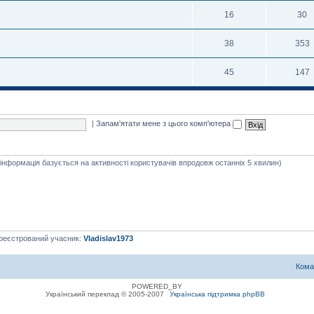
16
30
38
353
45
147
|
Запам'ятати мене з цього комп'ютера
я інформація базується на активності користувачів впродовж останніх 5 хвилин)
ареєстрований учасник:
Vladislav1973
Кома
POWERED_BY
Український переклад © 2005-2007
Українська підтримка phpBB