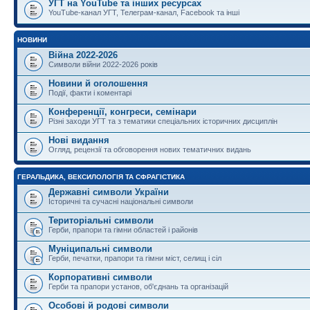
УГТ на YouTube та інших ресурсах
YouTube-канал УГТ, Телеграм-канал, Facebook та інші
НОВИНИ
Війна 2022-2026
Символи війни 2022-2026 років
Новини й оголошення
Події, факти і коментарі
Конференції, конгреси, семінари
Різні заходи УГТ та з тематики спеціальних історичних дисциплін
Нові видання
Огляд, рецензії та обговорення нових тематичних видань
ГЕРАЛЬДИКА, ВЕКСИЛОЛОГІЯ ТА СФРАГІСТИКА
Державні символи України
Історичні та сучасні національні символи
Територіальні символи
Герби, прапори та гімни областей і районів
Муніципальні символи
Герби, печатки, прапори та гімни міст, селищ і сіл
Корпоративні символи
Герби та прапори установ, об'єднань та організацій
Особові й родові символи