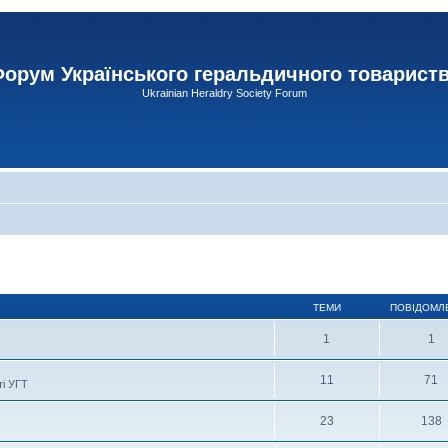
орум Українського геральдичного товарист
Ukrainian Heraldry Society Forum
ТЕМИ
ПОВІДОМЛ
1
1
11
71
ті УГТ
23
138