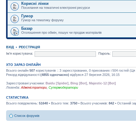
Корисні лінки
Посилання на тематичні електронні ресурси
Гумор
Гумор на тематику форуму
Базар
Оголошення про обмін, пошук чи продаж матеріалів
ВХІД
•
РЕЄСТРАЦІЯ
Ім'я користувача:
Пароль:
ХТО ЗАРАЗ ОНЛАЙН
Всього онлайн
507
користувачів :: 3 зареєстрованих, 0 прихованих і 504 гостей (Ц
Рекорд відвідуваності
(4855 одночасно)
відбувся 27 березня 2026, 16:15
Зареєстровані учасники:
Baidu [Spider]
,
Bing [Bot]
,
Majestic-12 [Bot]
Легенда:
Адміністратори
,
Супермодератори
СТАТИСТИКА
Всього повідомлень:
51640
• Всього тем:
3750
• Всього учасників:
842
• Останній з
Список форумів