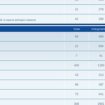
21
278
42
296
й, історичні мілітарні символи
ТЕМИ
ПОВІДОМЛ
94
460
21
844
7
41
430
1180
43
313
99
397
75
541
308
2901