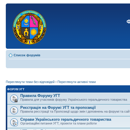
Ф
Список форумів
Переглянути теми без відповідей
•
Переглянути активні теми
ФОРУМ УГТ
Правила Форуму УГТ
Правила для учасників форуму Українського геральдичного товариства
Реєстрація на Форумі УГТ та пропозиції
Правила реєстрації та Пропозиції щодо змін і доповнень на форумі та сай
Справи Українського геральдичного товариства
Організаційні питання УГТ, проекти та плани роботи