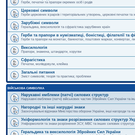
Герби, печатки та прапори окремих осіб і родів
Церковні символи
Герби церковних ієрархів і територіальних утворень, церковні печатки та 
Зарубіжні символи
Геральдика, вексилологія та сфрагістика зарубіжних країн
Герби та прапори в нумізматиці, боністиці, філателії та ф
Герби та прапори на монетах, банкнотах, поштових марках, конвертах, ли
Вексилологія
Прапори, знамена, штандарти, хоругви
Сфрагістика
Печатки, молівдовули, клейма
Загальні питання
Зміст символів; теорія та практика; проблеми
ВІЙСЬКОВА СИМВОЛІКА
Нарукавні емблеми (патчі) силових структур
Нарукавні емблеми (патчі) військових частин Збройних Сил України та і
Нагородні та інші нагрудні знаки
Заохочувальні відзнаки Міністерства оборони України, інші нагороди та на
Уніформологія та знаки розрізнення силових структур Ук
Уніформологія та знаки розрізнення ЗСУ, МВС та інших силових структур
Геральдика та вексилологія Збройних Сил України