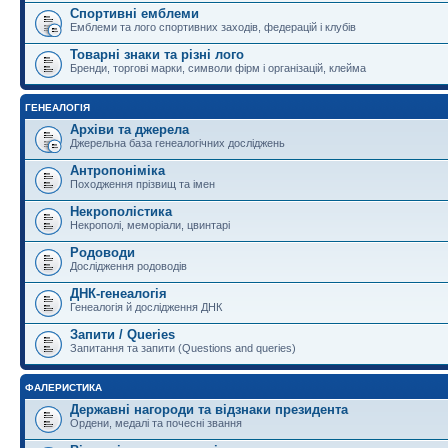
Спортивні емблеми
Емблеми та лого спортивних заходів, федерацій і клубів
Товарні знаки та різні лого
Бренди, торгові марки, символи фірм і організацій, клейма
ГЕНЕАЛОГІЯ
Архіви та джерела
Джерельна база генеалогічних досліджень
Антропоніміка
Походження прізвищ та імен
Некрополістика
Некрополі, меморіали, цвинтарі
Родоводи
Дослідження родоводів
ДНК-генеалогія
Генеалогія й дослідження ДНК
Запити / Queries
Запитання та запити (Questions and queries)
ФАЛЕРИСТИКА
Державні нагороди та відзнаки президента
Ордени, медалі та почесні звання