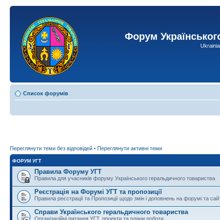
Форум Українськог
Ukraini
Список форумів
Переглянути теми без відповідей
•
Переглянути активні теми
ФОРУМ УГТ
Правила Форуму УГТ
Правила для учасників форуму Українського геральдичного товариства
Реєстрація на Форумі УГТ та пропозиції
Правила реєстрації та Пропозиції щодо змін і доповнень на форумі та сай
Справи Українського геральдичного товариства
Організаційні питання УГТ, проекти та плани роботи