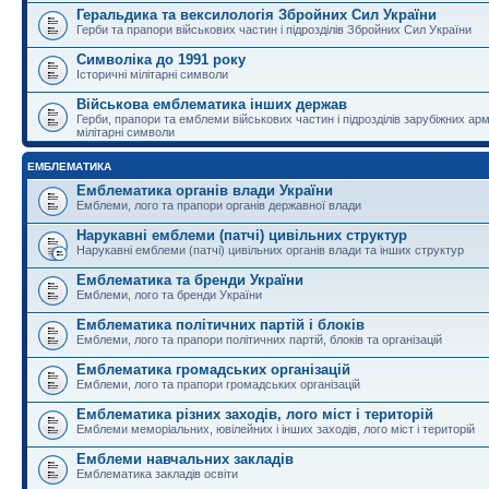
Геральдика та вексилологія Збройних Сил України
Герби та прапори військових частин і підрозділів Збройних Сил України
Символіка до 1991 року
Історичні мілітарні символи
Військова емблематика інших держав
Герби, прапори та емблеми військових частин і підрозділів зарубіжних армі
мілітарні символи
ЕМБЛЕМАТИКА
Емблематика органів влади України
Емблеми, лого та прапори органів державної влади
Нарукавні емблеми (патчі) цивільних структур
Нарукавні емблеми (патчі) цивільних органів влади та інших структур
Емблематика та бренди України
Емблеми, лого та бренди України
Емблематика політичних партій і блоків
Емблеми, лого та прапори політичних партій, блоків та організацій
Емблематика громадських організацій
Емблеми, лого та прапори громадських організацій
Емблематика різних заходів, лого міст і територій
Емблеми меморіальних, ювілейних і інших заходів, лого міст і територій
Емблеми навчальних закладів
Емблематика закладів освіти