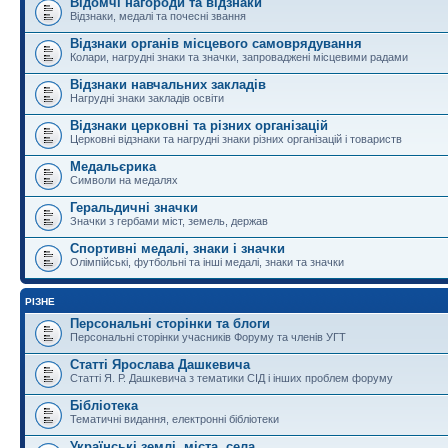
Відомчі нагороди та відзнаки
Відзнаки, медалі та почесні звання
Відзнаки органів місцевого самоврядування
Колари, нагрудні знаки та значки, запроваджені місцевими радами
Відзнаки навчальних закладів
Нагрудні знаки закладів освіти
Відзнаки церковні та різних організацій
Церковні відзнаки та нагрудні знаки різних організацій і товариств
Медальєрика
Символи на медалях
Геральдичні значки
Значки з гербами міст, земель, держав
Спортивні медалі, знаки і значки
Олімпійські, футбольні та інші медалі, знаки та значки
РІЗНЕ
Персональні сторінки та блоги
Персональні сторінки учасників Форуму та членів УГТ
Статті Ярослава Дашкевича
Статті Я. Р. Дашкевича з тематики СІД і інших проблем форуму
Бібліотека
Тематичні видання, електронні бібліотеки
Українські землі, міста, села