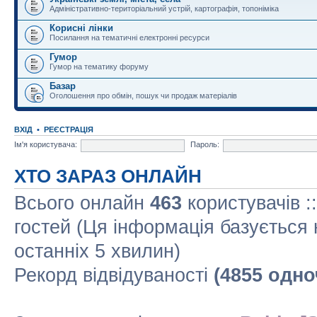
Адміністративно-територіальний устрій, картографія, топоніміка
Корисні лінки
Посилання на тематичні електронні ресурси
Гумор
Гумор на тематику форуму
Базар
Оголошення про обмін, пошук чи продаж матеріалів
ВХІД
•
РЕЄСТРАЦІЯ
Ім'я користувача:
Пароль:
ХТО ЗАРАЗ ОНЛАЙН
Всього онлайн
463
користувачів :
гостей (Ця інформація базується 
останніх 5 хвилин)
Рекорд відвідуваності
(4855 одно