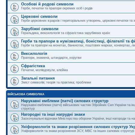
Особові й родові символи
Герби, печатки та прапори окремих осіб і родів
Церковні символи
Герби церковних ієрархів і територіальних утворень, церковні печатки та 
Зарубіжні символи
Геральдика, вексилологія та сфрагістика зарубіжних країн
Герби та прапори в нумізматиці, боністиці, філателії та ф
Герби та прапори на монетах, банкнотах, поштових марках, конвертах, ли
Вексилологія
Прапори, знамена, штандарти, хоругви
Сфрагістика
Печатки, молівдовули, клейма
Загальні питання
Зміст символів; теорія та практика; проблеми
ВІЙСЬКОВА СИМВОЛІКА
Нарукавні емблеми (патчі) силових структур
Нарукавні емблеми (патчі) військових частин Збройних Сил України та і
структур
Нагородні та інші нагрудні знаки
Заохочувальні відзнаки Міністерства оборони України, інші нагороди та на
Уніформологія та знаки розрізнення силових структур Ук
Уніформологія та знаки розрізнення ЗСУ, МВС та інших силових структур