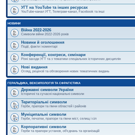
УГТ на YouTube та інших ресурсах
YouTube-канал УГТ, Телеграм-канал, Facebook та інші
НОВИНИ
Війна 2022-2026
Символи війни 2022-2026 років
Новини й оголошення
Події, факти і коментарі
Конференції, конгреси, семінари
Різні заходи УГТ та з тематики спеціальних історичних дисциплін
Нові видання
Огляд, рецензії та обговорення нових тематичних видань
ГЕРАЛЬДИКА, ВЕКСИЛОЛОГІЯ ТА СФРАГІСТИКА
Державні символи України
Історичні та сучасні національні символи
Територіальні символи
Герби, прапори та гімни областей і районів
Муніципальні символи
Герби, печатки, прапори та гімни міст, селищ і сіл
Корпоративні символи
Герби та прапори установ, об'єднань та організацій