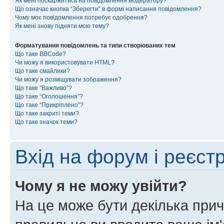
Як мені поскаржитись на повідомлення модератору?
Що означає кнопка “Зберегти” в формі написання повідомлення?
Чому моє повідомлення потребує одобрення?
Як мені знову підняти мою тему?
Форматування повідомлень та типи створюваних тем
Що таке BBCode?
Чи можу я використовувати HTML?
Що таке смайлики?
Чи можу я розміщувати зображення?
Що таке “Важливо”?
Що таке “Оголошення”?
Що таке “Прикріплено”?
Що таке закриті теми?
Що таке значок теми?
Вхід на форум і реєст
Чому я не можу увійти?
На це може бути декілька прич