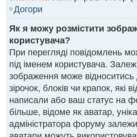
Догори
Як я можу розмістити зображ
користувача?
При перегляді повідомлень мо
під іменем користувача. Зале
зображення може відноситись д
зірочок, блоків чи крапок, які
написали або ваш статус на ф
більше, відоме як аватар, унік
адміністратора форуму залежит
аватари можуть використовува