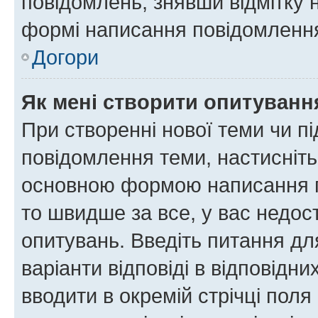
повідомлень, знявши відмітку 
формі написання повідомлення
Догори
Як мені створити опитуванн
При створенні нової теми чи п
повідомлення теми, настисніт
основною формою написання по
то швидше за все, у вас недос
опитувань. Введіть питання для
варіанти відповіді в відповідни
вводити в окремій стрічці поля 