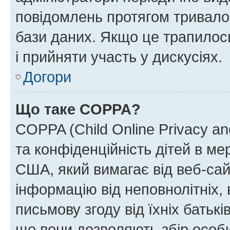
повідомлень протягом тривало
бази даних. Якщо це трапилос
і прийняти участь у дискусіях.
Догори
Що таке COPPA?
COPPA (Child Online Privacy and
та конфіденційність дітей в мер
США, який вимагає від веб-сай
інформацію від неповнолітніх, 
письмову згоду від їхніх батькі
що вони дозволяють збір особис