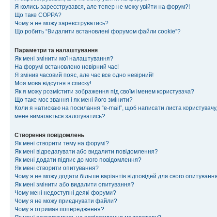
Я колись зареєструвався, але тепер не можу увійти на форум?!
Що таке COPPA?
Чому я не можу зареєструватись?
Що робить “Видалити встановлені форумом файли cookie”?
Параметри та налаштування
Як мені змінити мої налаштування?
На форумі встановлено невірний час!
Я змінив часовий пояс, але час все одно невірний!
Моя мова відсутня в списку!
Як я можу розмістити зображення під своїм іменем користувача?
Що таке моє звання і як мені його змінити?
Коли я натискаю на посилання “e-mail”, щоб написати листа користувачу,
мене вимагається залогуватись?
Створення повідомлень
Як мені створити тему на форумі?
Як мені відредагувати або видалити повідомлення?
Як мені додати підпис до мого повідомлення?
Як мені створити опитування?
Чому я не можу додати більше варіантів відповідей для свого опитуванн
Як мені змінити або видалити опитування?
Чому мені недоступні деякі форуми?
Чому я не можу приєднувати файли?
Чому я отримав попередження?