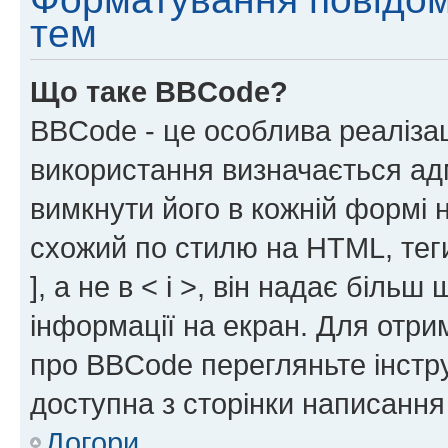
тем
Що таке BBCode?
BBCode - це особлива реаліза
використання визначається ад
вимкнути його в кожній формі
схожий по стилю на HTML, теги
], а не в < і >, він надає біль
інформації на екран. Для отри
про BBCode перегляньте інстру
доступна з сторінки написання
Догори