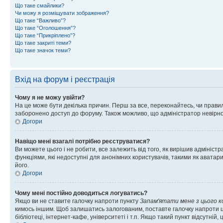
Що таке смайлики?
Чи можу я розміщувати зображення?
Що таке “Важливо”?
Що таке “Оголошення”?
Що таке “Прикріплено”?
Що таке закриті теми?
Що таке значок теми?
Вхід на форум і реєстрація
Чому я не можу увійти?
На це може бути декілька причин. Перш за все, переконайтесь, чи правил
заборонено доступ до форуму. Також можливо, що адміністратор невірно
Догори
Навіщо мені взагалі потрібно реєструватися?
Ви можете цього і не робити, все залежить від того, як вирішив адмініс
функціями, які недоступні для анонімних користувачів, такими як аватари
його.
Догори
Чому мені постійно доводиться логуватись?
Якщо ви не ставите галочку напроти пункту
Запам'ятати мене з цього 
кимось іншим. Щоб залишатись залогованим, поставте галочку напроти ц
бібліотеці, інтернет-кафе, університеті і т.п. Якщо такий пункт відсутній