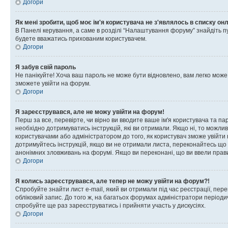
Догори
Як мені зробити, щоб моє ім'я користувача не з'являлось в списку он
В Панелі керування, а саме в розділі “Налаштування форуму” знайдіть п
будете вважатись прихованим користувачем.
Догори
Я забув свій пароль
Не панікуйте! Хоча ваш пароль не може бути відновлено, вам легко може
зможете увійти на форум.
Догори
Я зареєструвався, але не можу увійти на форум!
Перш за все, перевірте, чи вірно ви вводите ваше ім'я користувача та п
необхідно дотримуватись інструкцій, які ви отримали. Якщо ні, то можли
користувачами або адміністратором до того, як користувач зможе увійти
дотримуйтесь інструкцій, якщо ви не отримали листа, переконайтесь що 
анонімних зловживань на форумі. Якщо ви переконані, що ви ввели прави
Догори
Я колись зареєструвався, але тепер не можу увійти на форум?!
Спробуйте знайти лист e-mail, який ви отримали під час реєстрації, пер
обліковий запис. До того ж, на багатьох форумах адміністратори період
спробуйте ще раз зареєструватись і прийняти участь у дискусіях.
Догори