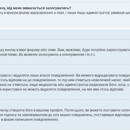
ачу, від мене вимагається залогуватись?
ну в форум форму відправлення e-mail, і лише якщо адміністратор увімкнув 
ну кнопку в вікні форуму або теми. Вам, можливо, буде потрібно зареєструвати
ові теми, Ви можете голосувати в опитуваннях і т.п.
).
гувати і видаляти лише власні повідомлення. Ви можете відредагувати повід
сь відповів на це повідомлення, то під ним з'явиться невеличкий напис, який 
 воно не з'явиться, якщо модератор або адміністратор редагували його, хоча,
і користувачі не можуть видалити повідомлення, на яке вже хтось відповів.
чатку створити його в вашому профілі. Після цього, ви можете поставити гало
я підпису за замовчуванням до усіх ваших повідомлень, поставивши відповідн
с
в формі написання повідомлення).