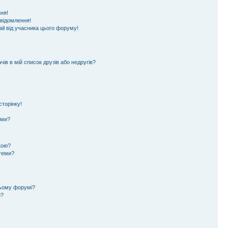
ня!
овідомлення!
il від учасника цього форуму!
ів в мій список друзів або недругів?
торінку!
еми?
кою?
 теми?
цьому форумі?
и?