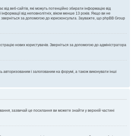
гає від веб-сайтів, які можуть потенційно збирати інформацію від
ї інформації від неповнолітніх, віком менше 13 років. Якщо ви не
ь, зверніться за допомогою до юрисконсульта. Зауважте, що phpBB Group
єстрацію нових користувачів. Зверніться за допомогою до адміністратора
 авторизованим і залогованим на форумі, а також виконувати інші
вання
, зазвичай це посилання ви можете знайти у верхній частині