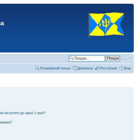
ва
Розширений пошук
Допомога
Реєстрація
Вхід
ені вступити до одної з груп?
ьорами?