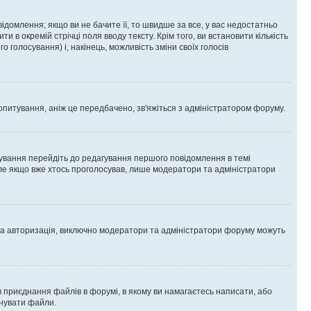
омлення; якщо ви не бачите її, то швидше за все, у вас недостатньо
и в окремій стрічці поля вводу тексту. Крім того, ви встановити кількість
о голосування) і, накінець, можливість зміни своїх голосів
опитування, аніж це передбачено, зв'яжіться з адміністратором форуму.
ування перейдіть до редагування першого повідомлення в темі
 але якщо вже хтось проголосував, лише модератори та адміністратори
ва авторизація, виключно модератори та адміністратори форуму можуть
 приєднання файлів в форумі, в якому ви намагаєтесь написати, або
днувати файли.