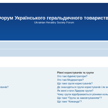
орум Українського геральдичного товарист
Ukrainian Heraldry Society Forum
Рівні користувачів та групи
Хто такі Адміністратори?
Хто такі Модератори?
Що таке групи користувачів?
увачів?
Де знаходяться групи користувачів і як м
Як мені стати Лідером групи?
Чому групи відображаються різними кол
Що таке “Група за замовчуванням”?
Що таке “Команда”?