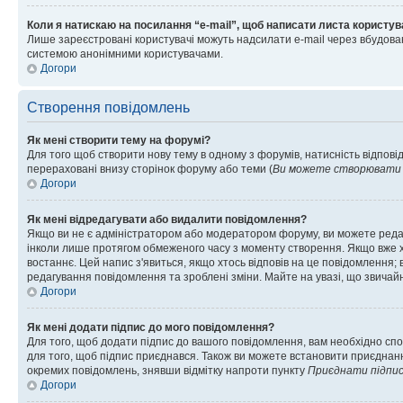
Коли я натискаю на посилання “e-mail”, щоб написати листа користув
Лише зареєстровані користувачі можуть надсилати e-mail через вбудова
системою анонімними користувачами.
Догори
Створення повідомлень
Як мені створити тему на форумі?
Для того щоб створити нову тему в одному з форумів, натисність відповід
перераховані внизу сторінок форуму або теми (
Ви можете створювати н
Догори
Як мені відредагувати або видалити повідомлення?
Якщо ви не є адміністратором або модератором форуму, ви можете реда
інколи лише протягом обмеженого часу з моменту створення. Якщо вже хто
востаннє. Цей напис з'явиться, якщо хтось відповів на це повідомлення;
редагування повідомлення та зроблені зміни. Майте на увазі, що звичайн
Догори
Як мені додати підпис до мого повідомлення?
Для того, щоб додати підпис до вашого повідомлення, вам необхідно спо
для того, щоб підпис приєднався. Також ви можете встановити приєднанн
окремих повідомлень, знявши відмітку напроти пункту
Приєднати підпи
Догори