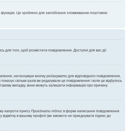
цю функцію. Це зроблено для запобігання зловживанню поштовою
сь для того, щоб розмістити повідомлення. Доступні для вас дії
омлення, натиснувши кнопку
редагувати
для відповідного повідомлення,
показує скільки разів ви редагували це повідомлення і коли це відбулось
 у такому випадку, вони можуть залишити інформацію про причину
чку напроти пункту
Приєднати підпис
в формі написання повідомлення
у відмітку в вашому профілі (ви зможете не приєднувати підпис до