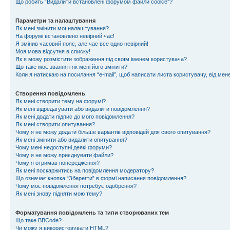
Що робить “Видалити встановлені форумом файли cookie”?
Параметри та налаштування
Як мені змінити мої налаштування?
На форумі встановлено невірний час!
Я змінив часовий пояс, але час все одно невірний!
Моя мова відсутня в списку!
Як я можу розмістити зображення під своїм іменем користувача?
Що таке моє звання і як мені його змінити?
Коли я натискаю на посилання “e-mail”, щоб написати листа користувачу, від ме
Створення повідомлень
Як мені створити тему на форумі?
Як мені відредагувати або видалити повідомлення?
Як мені додати підпис до мого повідомлення?
Як мені створити опитування?
Чому я не можу додати більше варіантів відповідей для свого опитування?
Як мені змінити або видалити опитування?
Чому мені недоступні деякі форуми?
Чому я не можу приєднувати файли?
Чому я отримав попередження?
Як мені поскаржитись на повідомлення модератору?
Що означає кнопка “Зберегти” в формі написання повідомлення?
Чому моє повідомлення потребує одобрення?
Як мені знову підняти мою тему?
Форматування повідомлень та типи створюваних тем
Що таке BBCode?
Чи можу я використовувати HTML?