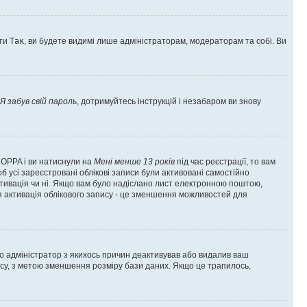
оти
Так
, ви будете видимі лише адміністраторам, модераторам та собі. Ви
Я забув свій пароль
, дотримуйтесь інструкцій і незабаром ви знову
 COPPA і ви натиснули на
Мені менше 13 років
під час реєстрації, то вам
б усі зареєстровані облікові записи були активовані самостійно
активація чи ні. Якщо вам було надіслано лист електронною поштою,
ся активація облікового запису - це зменшення можливостей для
що адміністратор з якихось причин деактивував або видалив ваш
асу, з метою зменшення розміру бази даних. Якщо це трапилось,