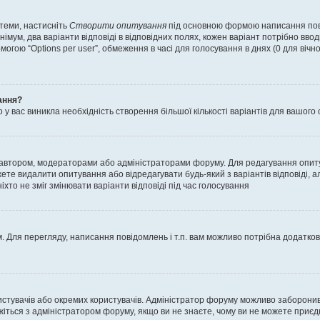
 теми, настисніть
Створити опитування
під основною формою написання повід
мум, два варіанти відповіді в відповідних полях, кожен варіант потрібно вводит
могою “Options per user”, обмеження в часі для голосування в днях (0 для вічног
ання?
 вас виникла необхідність створення більшої кількості варіантів для вашого 
м автором, модераторами або адміністраторами форуму. Для редагування опит
жете видалити опитування або відредагувати будь-який з варіантів відповіді,
хто не зміг змінювати варіанти відповіді під час голосування
 Для перегляду, написання повідомлень і т.п. вам можливо потрібна додатко
истувачів або окремих користувачів. Адміністратор форуму можливо заборонив
жіться з адміністратором форуму, якщо ви не знаєте, чому ви не можете приє