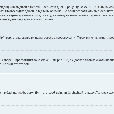
нфіденційність дітей в мережі інтернет від 1998 року - це закон США, який вима
батьків або підтвердження від їхніх опікунів, що вони дозволяють збір особисто
гається зареєструватись, чи до сайту, на якому ви намагаєтесь зареєструватис
чних відносин, окрім вказаних нижче.
'я користувача, яке ви намагаєтесь зареєструвати. Також він міг вимкнути ре
, створені програмним забезпеченням phpBB3, які дозволяють вам залишатись
нені адміністратором.
я в базі даних форуму. Для того, щоб змінити їх, відвідайте вашу
Панель керу