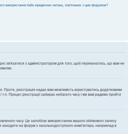
ного використання і/або юридичних питань, пов'язаних з цим форумом?
ідно зв'язатися з адміністратором для того, щоб переконатись, що вам не
омилки.
 ні. Проте, реєстрація надає вам можливість користуватись додатковими
 і т.п. Процес реєстрації забирає небагато часу і ми вам радимо пройти
овленого часу. Це запобігає використанню вашого облікового запису
ви заходите на форум з загальнодоступного комп'ютера, наприклад в