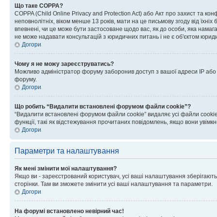
Що таке COPPA?
COPPA (Child Online Privacy and Protection Act) або Акт про захист та ко
неповнолітніх, віком менше 13 років, мати на це письмову згоду від їхніх 
впевнені, чи це може бути застосоване щодо вас, як до особи, яка нама
не може надавати консультацій з юридичних питань і не є об'єктом юриди
Догори
Чому я не можу зареєструватись?
Можливо адміністратор форуму заборонив доступ з вашої адреси IP або ім
форуму.
Догори
Що робить “Видалити встановлені форумом файли cookie”?
“Видалити встановлені форумом файли cookie” видаляє усі файли cookie
функції, такі як відстежування прочитаних повідомлень, якщо вони увімк
Догори
Параметри та налаштування
Як мені змінити мої налаштування?
Якщо ви - зареєстрований користувач, усі ваші налаштування зберігаютьс
сторінки. Там ви зможете змінити усі ваші налаштування та параметри.
Догори
На форумі встановлено невірний час!