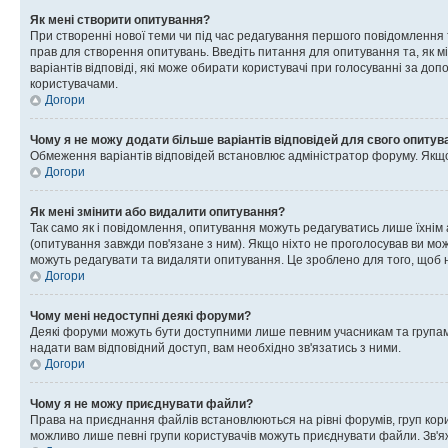
Як мені створити опитування?
При створенні нової теми чи під час редагування першого повідомлення
прав для створення опитувань. Введіть питання для опитування та, як міні
варіантів відповіді, які може обирати користувачі при голосуванні за допо
користувачами.
Догори
Чому я не можу додати більше варіантів відповідей для свого опитув
Обмеження варіантів відповідей встановлює адміністратор форуму. Якщо у
Догори
Як мені змінити або видалити опитування?
Так само як і повідомлення, опитування можуть редагуватись лише їхні
(опитування завжди пов'язане з ним). Якщо ніхто не проголосував ви мо
можуть редагувати та видаляти опитування. Це зроблено для того, щоб ні
Догори
Чому мені недоступні деякі форуми?
Деякі форуми можуть бути доступними лише певним учасникам та групам.
надати вам відповідний доступ, вам необхідно зв'язатись з ними.
Догори
Чому я не можу приєднувати файли?
Права на приєднання файлів встановлюються на рівні форумів, груп кор
можливо лише певні групи користувачів можуть приєднувати файли. Зв'я