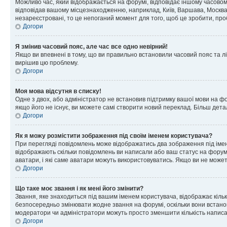
Можливо час, який відображається на форумі, відповідає іншому часовому
відповідав вашому місцезнаходженню, наприклад, Київ, Варшава, Москва
незареєстровані, то це непоганий момент для того, щоб це зробити, про
Догори
Я змінив часовий пояс, але час все одно невірний!
Якщо ви впевнені в тому, що ви правильно встановили часовий пояс та лі
вирішив цю проблему.
Догори
Моя мова відсутня в списку!
Одне з двох, або адміністратор не встановив підтримку вашої мови на ф
якщо його не існує, ви можете самі створити новий переклад. Більш дет
Догори
Як я можу розмістити зображення під своїм іменем користувача?
При перегляді повідомлень може відображатись два зображення під імене
відображають скільки повідомлень ви написали або ваш статус на форумі
аватари, і які саме аватари можуть використовуватись. Якщо ви не може
Догори
Що таке моє звання і як мені його змінити?
Звання, яке знаходиться під вашим іменем користувача, відображає кільк
безпосередньо змінювати жодне звання на форумі, оскільки вони встано
модератори чи адміністратори можуть просто зменшити кількість напис
Догори