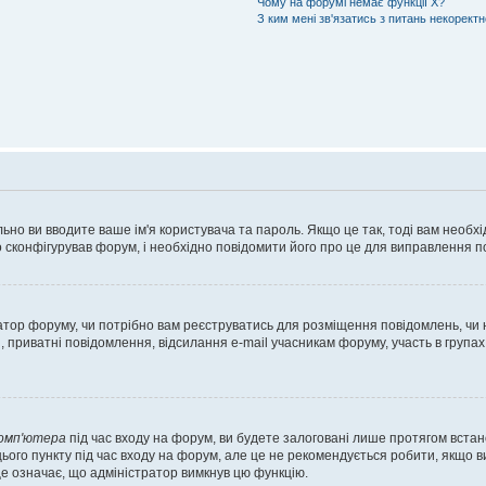
Чому на форумі немає функції X?
З ким мені зв'язатись з питань некорект
ьно ви вводите ваше ім'я користувача та пароль. Якщо це так, тоді вам необх
 сконфігурував форум, і необхідно повідомити його про це для виправлення п
тратор форуму, чи потрібно вам реєструватись для розміщення повідомлень, чи
, приватні повідомлення, відсилання e-mail учасникам форуму, участь в групах
комп'ютера
під час входу на форум, ви будете залоговані лише протягом встан
ього пункту під час входу на форум, але це не рекомендується робити, якщо 
, це означає, що адміністратор вимкнув цю функцію.