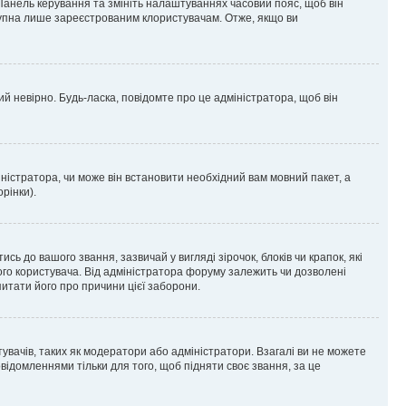
 Панель керування та змініть налаштуваннях часовий пояс, щоб він
ступна лише зареєстрованим клористувачам. Отже, якщо ви
ий невірно. Будь-ласка, повідомте про це адміністратора, щоб він
ністратора, чи може він встановити необхідний вам мовний пакет, а
рінки).
до вашого звання, зазвичай у вигляді зірочок, блоків чи крапок, які
ого користувача. Від адміністратора форуму залежить чи дозволені
питати його про причини цієї заборони.
тувачів, таких як модератори або адміністратори. Взагалі ви не можете
ідомленнями тільки для того, щоб підняти своє звання, за це