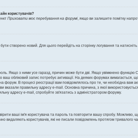
лайн користувачів?
ункт
Приховати моє перебування на форумі
, якщо ви залишите помітку напр
 бути створено новий. Для цього перейдіть на сторінку логування та натисніть
ароль. Якщо з ними усе гаразд, причин може бути дві. Якщо увімкнено функцію
во ваш обліковий запис потребує активації. На деяких форумах вимагається, що
 на форум. В процесі реєстрації вам повідомлялось про те, чи необхідна вам 
ви вказали правильну адресу e-mail. Основна причина, з якої використовуєть
льну адресу e-mail, спробуйте зв'язатись з адміністратором форуму.
евірити ваші ім'я користувача та пароль та повторити вашу спробу. Можливо, 
ично видаляють користувачів, які не писали повідомлень протягом тривалого ч