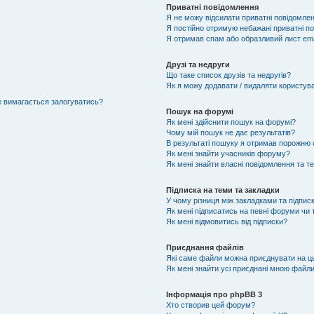
Приватні повідомлення
Я не можу відсилати приватні повідомлен
Я постійно отримую небажані приватні п
Я отримав спам або образливий лист ema
Друзі та недруги
Що таке список друзів та недругів?
Як я можу додавати / видаляти користувач
не вимагається залогуватись?
Пошук на форумі
Як мені здійснити пошук на форумі?
Чому мій пошук не дає результатів?
В результаті пошуку я отримав порожню с
Як мені знайти учасників форуму?
Як мені знайти власні повідомлення та т
Підписка на теми та закладки
У чому різниця між закладками та підпис
Як мені підписатись на певні форуми чи
Як мені відмовитись від підписки?
Приєднання файлів
Які саме файли можна приєднувати на 
Як мені знайти усі приєднані мною файл
Інформація про phpBB 3
Хто створив цей форум?