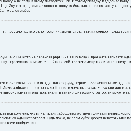
 поясу, а не тому, в якому знаходитесь ви. В такому випадку, відвідайте вашу
 і т.д. Зауважте, що зміна часового поясу та багатьох інших налаштувань до
бачте за каламбур.
тній час , але час все одно невірний, значить годинник на сервері налаштован
орумі, або ще ніхто не переклав phpBB на вашу мову. Спробуйте запитати адмі
альну інформацію ви можете знайти на сайті phpBB Group (посилання внизу сто
м користувача. Залежно від стилю форуму, перше зображення може відноситись 
. Друге зображення, як правило більше, відоме як аватар, унікальне для кожн
те використовувати аватари, значить так вирішив адміністратор, ви можете за
ість повідомлень, яку ви написали, або дозволяє ідентифікувати певних корис
влюються адміністратором. Будь-ласка, не засмічуйте форум непотрібними пов
аних вами повідомлень.