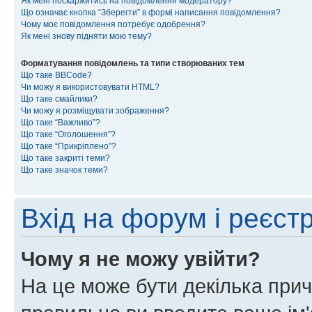
Як мені поскаржитись на повідомлення модератору?
Що означає кнопка “Зберегти” в формі написання повідомлення?
Чому моє повідомлення потребує одобрення?
Як мені знову підняти мою тему?
Форматування повідомлень та типи створюваних тем
Що таке BBCode?
Чи можу я використовувати HTML?
Що таке смайлики?
Чи можу я розміщувати зображення?
Що таке “Важливо”?
Що таке “Оголошення”?
Що таке “Прикріплено”?
Що таке закриті теми?
Що таке значок теми?
Вхід на форум і реєст
Чому я не можу увійти?
На це може бути декілька прич