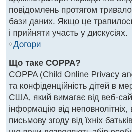
повідомлень протягом тривало
бази даних. Якщо це трапилос
і прийняти участь у дискусіях.
Догори
Що таке COPPA?
COPPA (Child Online Privacy and
та конфіденційність дітей в мер
США, який вимагає від веб-сай
інформацію від неповнолітніх, 
письмову згоду від їхніх батькі
що вони дозволяють збір особис