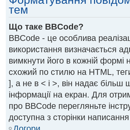
тем
Що таке BBCode?
BBCode - це особлива реаліза
використання визначається ад
вимкнути його в кожній формі
схожий по стилю на HTML, теги
], а не в < і >, він надає біль
інформації на екран. Для отри
про BBCode перегляньте інстру
доступна з сторінки написання
Догори