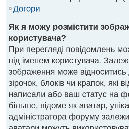
Догори
Як я можу розмістити зображ
користувача?
При перегляді повідомлень мо
під іменем користувача. Зале
зображення може відноситись д
зірочок, блоків чи крапок, які
написали або ваш статус на ф
більше, відоме як аватар, унік
адміністратора форуму залежит
аватари можуть використовува