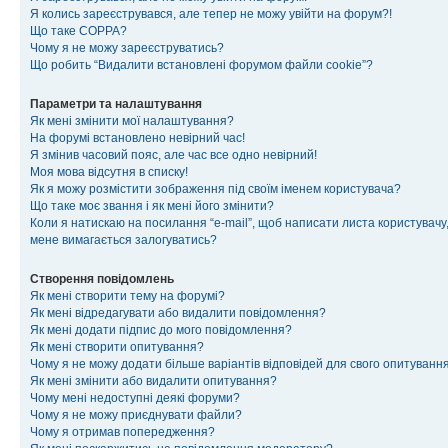
Я колись зареєструвався, але тепер не можу увійти на форум?!
Що таке COPPA?
Чому я не можу зареєструватись?
Що робить “Видалити встановлені форумом файли cookie”?
Параметри та налаштування
Як мені змінити мої налаштування?
На форумі встановлено невірний час!
Я змінив часовий пояс, але час все одно невірний!
Моя мова відсутня в списку!
Як я можу розмістити зображення під своїм іменем користувача?
Що таке моє звання і як мені його змінити?
Коли я натискаю на посилання “e-mail”, щоб написати листа користувачу,
мене вимагається залогуватись?
Створення повідомлень
Як мені створити тему на форумі?
Як мені відредагувати або видалити повідомлення?
Як мені додати підпис до мого повідомлення?
Як мені створити опитування?
Чому я не можу додати більше варіантів відповідей для свого опитуванн
Як мені змінити або видалити опитування?
Чому мені недоступні деякі форуми?
Чому я не можу приєднувати файли?
Чому я отримав попередження?