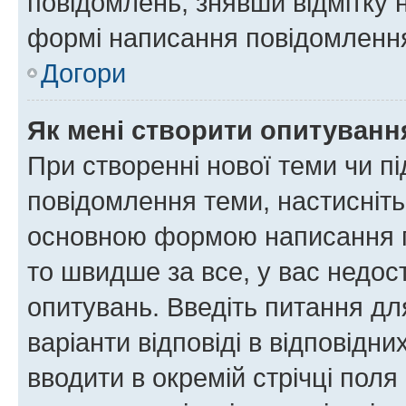
повідомлень, знявши відмітку 
формі написання повідомлення
Догори
Як мені створити опитуванн
При створенні нової теми чи п
повідомлення теми, настисніт
основною формою написання по
то швидше за все, у вас недос
опитувань. Введіть питання для
варіанти відповіді в відповідни
вводити в окремій стрічці поля 