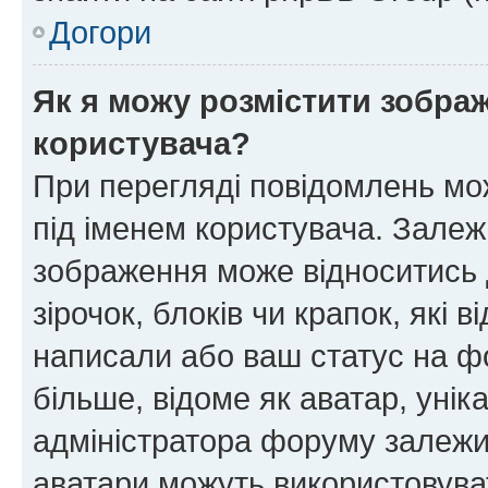
Догори
Як я можу розмістити зображ
користувача?
При перегляді повідомлень мо
під іменем користувача. Зале
зображення може відноситись д
зірочок, блоків чи крапок, які
написали або ваш статус на ф
більше, відоме як аватар, унік
адміністратора форуму залежит
аватари можуть використовува