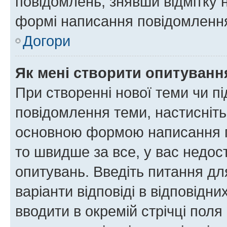
повідомлень, знявши відмітку 
формі написання повідомлення
Догори
Як мені створити опитуванн
При створенні нової теми чи п
повідомлення теми, настисніт
основною формою написання по
то швидше за все, у вас недос
опитувань. Введіть питання для
варіанти відповіді в відповідни
вводити в окремій стрічці поля 