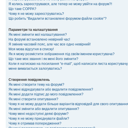
Я колись зареєструвався, але тепер не можу увійти на форум?!
Що таке COPPA?
Чому я не можу зареєструватись?
Що робить “Видалити встановлені форумом файли cookie”?
Параметри та налаштування
Як мені змінити мої налаштування?
На форумі встановлено невірний час!
Я змінив часовий пояс, але час все одно невірний!
Моя мова відсутня в списку!
Як я можу розмістити зображення під своїм іменем користувача?
Що таке моє звання і як мені його змінити?
Коли я натискаю на посилання “e-mail”, щоб написати листа користувачу,
мене вимагається залогуватись?
Створення повідомлень
Як мені створити тему на форумі?
Як мені відредагувати або видалити повідомлення?
Як мені додати підпис до мого повідомлення?
Як мені створити опитування?
Чому я не можу додати більше варіантів відповідей для свого опитуванн
Як мені змінити або видалити опитування?
Чому мені недоступні деякі форуми?
Чому я не можу приєднувати файли?
Чому я отримав попередження?