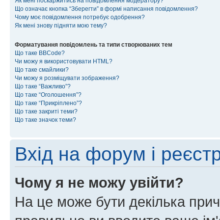
Як мені поскаржитись на повідомлення модератору?
Що означає кнопка “Зберегти” в формі написання повідомлення?
Чому моє повідомлення потребує одобрення?
Як мені знову підняти мою тему?
Форматування повідомлень та типи створюваних тем
Що таке BBCode?
Чи можу я використовувати HTML?
Що таке смайлики?
Чи можу я розміщувати зображення?
Що таке “Важливо”?
Що таке “Оголошення”?
Що таке “Прикріплено”?
Що таке закриті теми?
Що таке значок теми?
Вхід на форум і реєст
Чому я не можу увійти?
На це може бути декілька прич