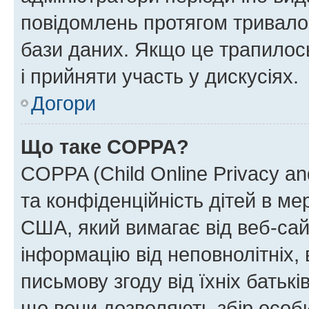
повідомлень протягом тривало
бази даних. Якщо це трапилос
і прийняти участь у дискусіях.
Догори
Що таке COPPA?
COPPA (Child Online Privacy and
та конфіденційність дітей в мер
США, який вимагає від веб-сай
інформацію від неповнолітніх, 
письмову згоду від їхніх батькі
що вони дозволяють збір особис