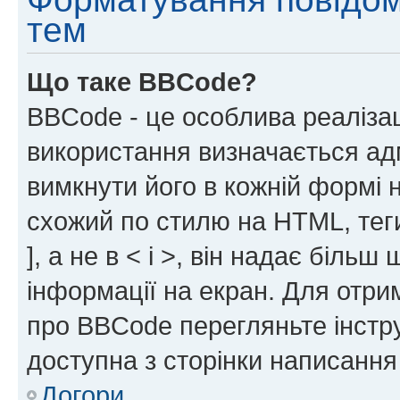
тем
Що таке BBCode?
BBCode - це особлива реаліза
використання визначається ад
вимкнути його в кожній формі
схожий по стилю на HTML, теги
], а не в < і >, він надає біль
інформації на екран. Для отри
про BBCode перегляньте інстру
доступна з сторінки написання
Догори