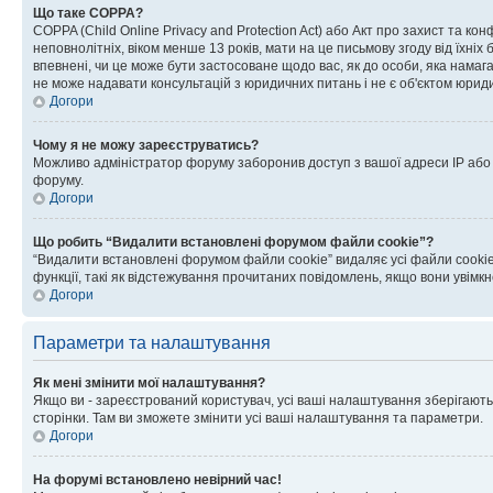
Що таке COPPA?
COPPA (Child Online Privacy and Protection Act) або Акт про захист та ко
неповнолітніх, віком менше 13 років, мати на це письмову згоду від їхніх 
впевнені, чи це може бути застосоване щодо вас, як до особи, яка нама
не може надавати консультацій з юридичних питань і не є об'єктом юриди
Догори
Чому я не можу зареєструватись?
Можливо адміністратор форуму заборонив доступ з вашої адреси IP або ім
форуму.
Догори
Що робить “Видалити встановлені форумом файли cookie”?
“Видалити встановлені форумом файли cookie” видаляє усі файли cookie
функції, такі як відстежування прочитаних повідомлень, якщо вони увімк
Догори
Параметри та налаштування
Як мені змінити мої налаштування?
Якщо ви - зареєстрований користувач, усі ваші налаштування зберігаютьс
сторінки. Там ви зможете змінити усі ваші налаштування та параметри.
Догори
На форумі встановлено невірний час!