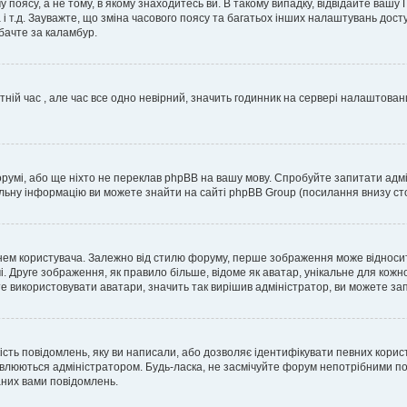
 поясу, а не тому, в якому знаходитесь ви. В такому випадку, відвідайте вашу
 і т.д. Зауважте, що зміна часового поясу та багатьох інших налаштувань до
бачте за каламбур.
тній час , але час все одно невірний, значить годинник на сервері налаштован
орумі, або ще ніхто не переклав phpBB на вашу мову. Спробуйте запитати адмі
альну інформацію ви можете знайти на сайті phpBB Group (посилання внизу сто
м користувача. Залежно від стилю форуму, перше зображення може відноситись 
. Друге зображення, як правило більше, відоме як аватар, унікальне для кожн
те використовувати аватари, значить так вирішив адміністратор, ви можете за
ість повідомлень, яку ви написали, або дозволяє ідентифікувати певних корис
влюються адміністратором. Будь-ласка, не засмічуйте форум непотрібними пов
аних вами повідомлень.