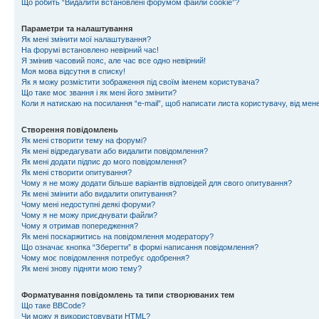
Що робить “Видалити встановлені форумом файли cookie”?
Параметри та налаштування
Як мені змінити мої налаштування?
На форумі встановлено невірний час!
Я змінив часовий пояс, але час все одно невірний!
Моя мова відсутня в списку!
Як я можу розмістити зображення під своїм іменем користувача?
Що таке моє звання і як мені його змінити?
Коли я натискаю на посилання “e-mail”, щоб написати листа користувачу, від ме
Створення повідомлень
Як мені створити тему на форумі?
Як мені відредагувати або видалити повідомлення?
Як мені додати підпис до мого повідомлення?
Як мені створити опитування?
Чому я не можу додати більше варіантів відповідей для свого опитування?
Як мені змінити або видалити опитування?
Чому мені недоступні деякі форуми?
Чому я не можу приєднувати файли?
Чому я отримав попередження?
Як мені поскаржитись на повідомлення модератору?
Що означає кнопка “Зберегти” в формі написання повідомлення?
Чому моє повідомлення потребує одобрення?
Як мені знову підняти мою тему?
Форматування повідомлень та типи створюваних тем
Що таке BBCode?
Чи можу я використовувати HTML?