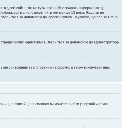
гає від веб-сайтів, які можуть потенційно збирати інформацію від
ї інформації від неповнолітніх, віком менше 13 років. Якщо ви не
ь, зверніться за допомогою до юрисконсульта. Зауважте, що phpBB Group
єстрацію нових користувачів. Зверніться за допомогою до адміністратора
 авторизованим і залогованим на форумі, а також виконувати інші
вання
, зазвичай це посилання ви можете знайти у верхній частині