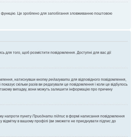
цю функцію. Це зроблено для запобігання зловживанню поштовою
сь для того, щоб розмістити повідомлення. Доступні для вас дії
омлення, натиснувши кнопку
редагувати
для відповідного повідомлення,
показує скільки разів ви редагували це повідомлення і коли це відбулось
 у такому випадку, вони можуть залишити інформацію про причину
чку напроти пункту
Приєднати підпис
в формі написання повідомлення
у відмітку в вашому профілі (ви зможете не приєднувати підпис до