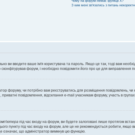
Чому на форумі немає функції X?
З ким мені зв'язатись з питань некорект
ьно ви вводите ваше ім'я користувача та пароль. Якщо це так, тоді вам необх
 сконфігурував форум, і необхідно повідомити його про це для виправлення п
тратор форуму, чи потрібно вам реєструватись для розміщення повідомлень, чи
, приватні повідомлення, відсилання e-mail учасникам форуму, участь в групах
комп'ютера
під час входу на форум, ви будете залоговані лише протягом встан
ього пункту під час входу на форум, але це не рекомендується робити, якщо 
, це означає, що адміністратор вимкнув цю функцію.