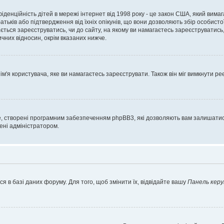
нфіденційність дітей в мережі інтернет від 1998 року - це закон США, який вима
батьків або підтвердження від їхніх опікунів, що вони дозволяють збір особисто
гається зареєструватись, чи до сайту, на якому ви намагаєтесь зареєструватис
чних відносин, окрім вказаних нижче.
'я користувача, яке ви намагаєтесь зареєструвати. Також він міг вимкнути ре
, створені програмним забезпеченням phpBB3, які дозволяють вам залишатись
нені адміністратором.
я в базі даних форуму. Для того, щоб змінити їх, відвідайте вашу
Панель керу