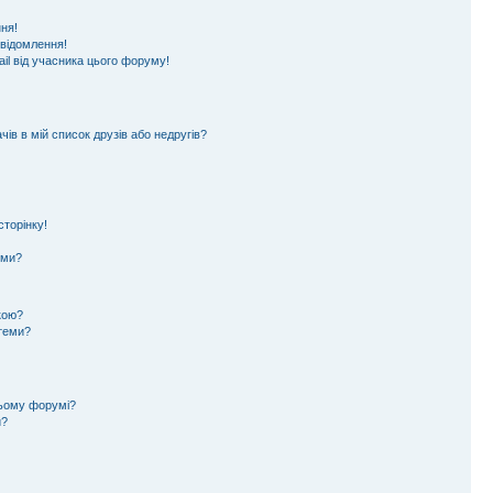
ня!
овідомлення!
il від учасника цього форуму!
ів в мій список друзів або недругів?
торінку!
еми?
кою?
 теми?
цьому форумі?
и?