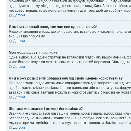
Можливо час, який відображається на форумі, відповідає іншому часовому
відповідав вашому місцезнаходженню, наприклад, Київ, Варшава, Москва
незареєстровані, то це непоганий момент для того, щоб це зробити, про
Догори
Я змінив часовий пояс, але час все одно невірний!
Якщо ви впевнені в тому, що ви правильно встановили часовий пояс та лі
вирішив цю проблему.
Догори
Моя мова відсутня в списку!
Одне з двох, або адміністратор не встановив підтримку вашої мови на ф
якщо його не існує, ви можете самі створити новий переклад. Більш дет
Догори
Як я можу розмістити зображення під своїм іменем користувача?
При перегляді повідомлень може відображатись два зображення під імене
відображають скільки повідомлень ви написали або ваш статус на форумі
аватари, і які саме аватари можуть використовуватись. Якщо ви не може
Догори
Що таке моє звання і як мені його змінити?
Звання, яке знаходиться під вашим іменем користувача, відображає кільк
безпосередньо змінювати жодне звання на форумі, оскільки вони встано
модератори чи адміністратори можуть просто зменшити кількість напис
Догори