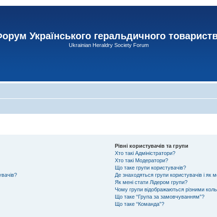
орум Українського геральдичного товарист
Ukrainian Heraldry Society Forum
Рівні користувачів та групи
Хто такі Адміністратори?
Хто такі Модератори?
Що таке групи користувачів?
увачів?
Де знаходяться групи користувачів і як м
Як мені стати Лідером групи?
Чому групи відображаються різними кол
Що таке “Група за замовчуванням”?
Що таке “Команда”?