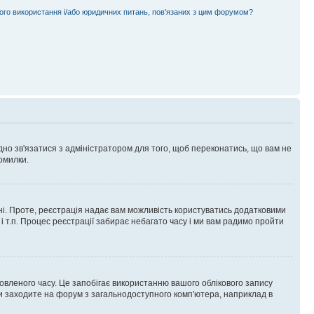
ного використання і/або юридичних питань, пов'язаних з цим форумом?
ідно зв'язатися з адміністратором для того, щоб переконатись, що вам не
омилки.
 ні. Проте, реєстрація надає вам можливість користуватись додатковими
 і т.п. Процес реєстрації забирає небагато часу і ми вам радимо пройти
овленого часу. Це запобігає використанню вашого облікового запису
ви заходите на форум з загальнодоступного комп'ютера, наприклад в