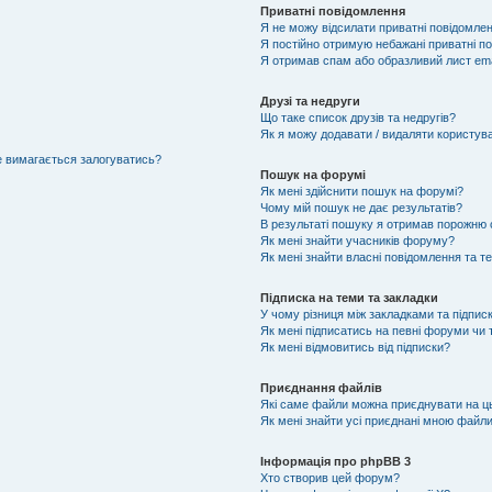
Приватні повідомлення
Я не можу відсилати приватні повідомлен
Я постійно отримую небажані приватні п
Я отримав спам або образливий лист ema
Друзі та недруги
Що таке список друзів та недругів?
Як я можу додавати / видаляти користувач
не вимагається залогуватись?
Пошук на форумі
Як мені здійснити пошук на форумі?
Чому мій пошук не дає результатів?
В результаті пошуку я отримав порожню с
Як мені знайти учасників форуму?
Як мені знайти власні повідомлення та т
Підписка на теми та закладки
У чому різниця між закладками та підпис
Як мені підписатись на певні форуми чи
Як мені відмовитись від підписки?
Приєднання файлів
Які саме файли можна приєднувати на 
Як мені знайти усі приєднані мною файл
Інформація про phpBB 3
Хто створив цей форум?