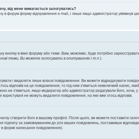
ачу, від мене вимагається залогуватись?
ну в форум форму відправлення e-mail, і лише якщо адміністратор увімкнув 
ну кнопку в вікні форуму або теми. Вам, можливо, буде потрібно зареєструвати
ові теми, Ви можете голосувати в опитуваннях і т.п.
).
гувати і видаляти лише власні повідомлення. Ви можете відредагувати повід
сь відповів на це повідомлення, то під ним з'явиться невеличкий напис, який 
 воно не з'явиться, якщо модератор або адміністратор редагували його, хоча,
і користувачі не можуть видалити повідомлення, на яке вже хтось відповів.
чатку створити його в вашому профілі. Після цього, ви можете поставити гало
я підпису за замовчуванням до усіх ваших повідомлень, поставивши відповідн
с
в формі написання повідомлення).