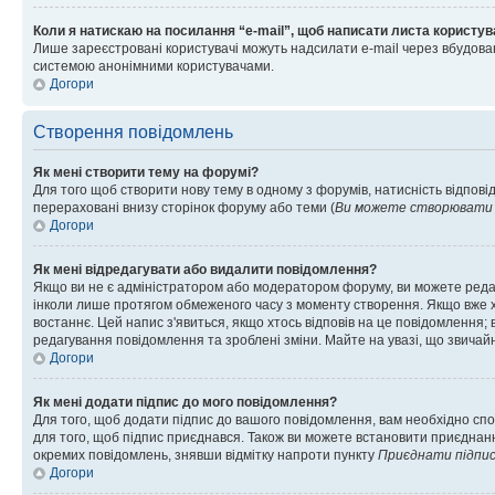
Коли я натискаю на посилання “e-mail”, щоб написати листа користув
Лише зареєстровані користувачі можуть надсилати e-mail через вбудова
системою анонімними користувачами.
Догори
Створення повідомлень
Як мені створити тему на форумі?
Для того щоб створити нову тему в одному з форумів, натисність відповід
перераховані внизу сторінок форуму або теми (
Ви можете створювати н
Догори
Як мені відредагувати або видалити повідомлення?
Якщо ви не є адміністратором або модератором форуму, ви можете реда
інколи лише протягом обмеженого часу з моменту створення. Якщо вже хто
востаннє. Цей напис з'явиться, якщо хтось відповів на це повідомлення;
редагування повідомлення та зроблені зміни. Майте на увазі, що звичайн
Догори
Як мені додати підпис до мого повідомлення?
Для того, щоб додати підпис до вашого повідомлення, вам необхідно спо
для того, щоб підпис приєднався. Також ви можете встановити приєднанн
окремих повідомлень, знявши відмітку напроти пункту
Приєднати підпи
Догори