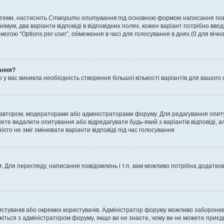
 теми, настисніть
Створити опитування
під основною формою написання повід
мум, два варіанти відповіді в відповідних полях, кожен варіант потрібно вводит
могою “Options per user”, обмеження в часі для голосування в днях (0 для вічног
ання?
 вас виникла необхідність створення більшої кількості варіантів для вашого 
м автором, модераторами або адміністраторами форуму. Для редагування опит
жете видалити опитування або відредагувати будь-який з варіантів відповіді,
хто не зміг змінювати варіанти відповіді під час голосування
 Для перегляду, написання повідомлень і т.п. вам можливо потрібна додатко
истувачів або окремих користувачів. Адміністратор форуму можливо заборонив
жіться з адміністратором форуму, якщо ви не знаєте, чому ви не можете приє