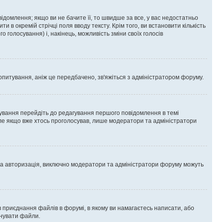
омлення; якщо ви не бачите її, то швидше за все, у вас недостатньо
и в окремій стрічці поля вводу тексту. Крім того, ви встановити кількість
о голосування) і, накінець, можливість зміни своїх голосів
опитування, аніж це передбачено, зв'яжіться з адміністратором форуму.
ування перейдіть до редагування першого повідомлення в темі
 але якщо вже хтось проголосував, лише модератори та адміністратори
ва авторизація, виключно модератори та адміністратори форуму можуть
 приєднання файлів в форумі, в якому ви намагаєтесь написати, або
днувати файли.