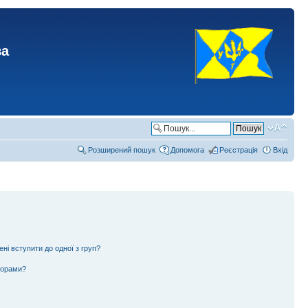
ва
Розширений пошук
Допомога
Реєстрація
Вхід
ені вступити до одної з груп?
ьорами?