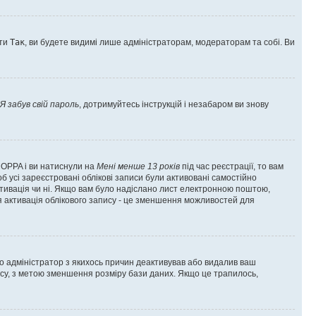
оти
Так
, ви будете видимі лише адміністраторам, модераторам та собі. Ви
Я забув свій пароль
, дотримуйтесь інструкцій і незабаром ви знову
 COPPA і ви натиснули на
Мені менше 13 років
під час реєстрації, то вам
б усі зареєстровані облікові записи були активовані самостійно
активація чи ні. Якщо вам було надіслано лист електронною поштою,
ся активація облікового запису - це зменшення можливостей для
що адміністратор з якихось причин деактивував або видалив ваш
асу, з метою зменшення розміру бази даних. Якщо це трапилось,