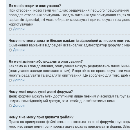
Як мені створити опитування?
При створенні нової теми чи під час редагування першого повідомлення
прав для створення опитувань. Введіть питання для опитування та, як міні
варіантів відповіді, які може обирати користувачі при голосуванні за допо
користувачами.
Догори
Чому я не можу додати більше варіантів відповідей для свого опитув
Обмеження варіантів відповідей встановлює адміністратор форуму. Якщо у
Догори
Як мені змінити або видалити опитування?
Так само як і повідомлення, опитування можуть редагуватись лише їхні
(опитування завжди пов'язане з ним). Якщо ніхто не проголосував ви мо
можуть редагувати та видаляти опитування. Це зроблено для того, щоб ні
Догори
Чому мені недоступні деякі форуми?
Деякі форуми можуть бути доступними лише певним учасникам та групам.
надати вам відповідний доступ, вам необхідно зв'язатись з ними.
Догори
Чому я не можу приєднувати файли?
Права на приєднання файлів встановлюються на рівні форумів, груп кор
можливо лише певні групи користувачів можуть приєднувати файли. Зв'я