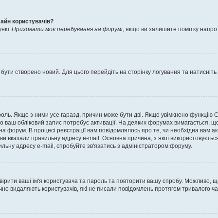
лайн користувачів?
ункт
Приховати моє перебування на форумі
, якщо ви залишите помітку напр
 бути створено новий. Для цього перейдіть на сторінку логування та натисніть
ароль. Якщо з ними усе гаразд, причин може бути дві. Якщо увімкнено функцію
во ваш обліковий запис потребує активації. На деяких форумах вимагається, що
 на форум. В процесі реєстрації вам повідомлялось про те, чи необхідна вам 
ви вказали правильну адресу e-mail. Основна причина, з якої використовуєть
льну адресу e-mail, спробуйте зв'язатись з адміністратором форуму.
евірити ваші ім'я користувача та пароль та повторити вашу спробу. Можливо, 
ично видаляють користувачів, які не писали повідомлень протягом тривалого ч