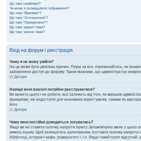
Що таке смайлики?
Чи можу я розміщувати зображення?
Що таке “Важливо”?
Що таке “Оголошення”?
Що таке “Прикріплено”?
Що таке закриті теми?
Що таке значок теми?
Вхід на форум і реєстрація
Чому я не можу увійти?
На це може бути декілька причин. Перш за все, переконайтесь, чи правил
заборонено доступ до форуму. Також можливо, що адміністратор невірно
Догори
Навіщо мені взагалі потрібно реєструватися?
Ви можете цього і не робити, все залежить від того, як вирішив адмініс
функціями, які недоступні для анонімних користувачів, такими як аватари
його.
Догори
Чому мені постійно доводиться логуватись?
Якщо ви не ставите галочку напроти пункту
Запам'ятати мене з цього 
кимось іншим. Щоб залишатись залогованим, поставте галочку напроти ц
бібліотеці, інтернет-кафе, університеті і т.п. Якщо такий пункт відсутній