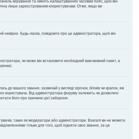
 Панель керування та змініть налаштуваннях часовий пояс, щоб він
ступна лише зареєстрованим клористувачам. Отже, якщо ви
ий невірно. Будь-ласка, повідомте про це адміністратора, щоб він
ністратора, чи може він встановити необхідний вам мовний пакет, а
рінки).
до вашого звання, зазвичай у вигляді зірочок, блоків чи крапок, які
ого користувача. Від адміністратора форуму залежить чи дозволені
питати його про причини цієї заборони.
тувачів, таких як модератори або адміністратори. Взагалі ви не можете
ідомленнями тільки для того, щоб підняти своє звання, за це