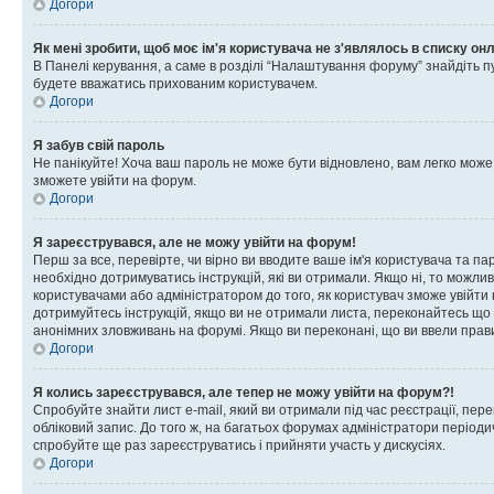
Догори
Як мені зробити, щоб моє ім'я користувача не з'являлось в списку он
В Панелі керування, а саме в розділі “Налаштування форуму” знайдіть п
будете вважатись прихованим користувачем.
Догори
Я забув свій пароль
Не панікуйте! Хоча ваш пароль не може бути відновлено, вам легко може
зможете увійти на форум.
Догори
Я зареєструвався, але не можу увійти на форум!
Перш за все, перевірте, чи вірно ви вводите ваше ім'я користувача та п
необхідно дотримуватись інструкцій, які ви отримали. Якщо ні, то можли
користувачами або адміністратором до того, як користувач зможе увійти
дотримуйтесь інструкцій, якщо ви не отримали листа, переконайтесь що 
анонімних зловживань на форумі. Якщо ви переконані, що ви ввели прави
Догори
Я колись зареєструвався, але тепер не можу увійти на форум?!
Спробуйте знайти лист e-mail, який ви отримали під час реєстрації, пер
обліковий запис. До того ж, на багатьох форумах адміністратори період
спробуйте ще раз зареєструватись і прийняти участь у дискусіях.
Догори