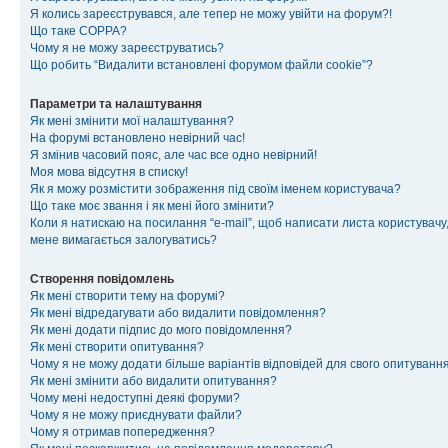
Я колись зареєструвався, але тепер не можу увійти на форум?!
Що таке COPPA?
Чому я не можу зареєструватись?
Що робить “Видалити встановлені форумом файли cookie”?
Параметри та налаштування
Як мені змінити мої налаштування?
На форумі встановлено невірний час!
Я змінив часовий пояс, але час все одно невірний!
Моя мова відсутня в списку!
Як я можу розмістити зображення під своїм іменем користувача?
Що таке моє звання і як мені його змінити?
Коли я натискаю на посилання “e-mail”, щоб написати листа користувачу,
мене вимагається залогуватись?
Створення повідомлень
Як мені створити тему на форумі?
Як мені відредагувати або видалити повідомлення?
Як мені додати підпис до мого повідомлення?
Як мені створити опитування?
Чому я не можу додати більше варіантів відповідей для свого опитуванн
Як мені змінити або видалити опитування?
Чому мені недоступні деякі форуми?
Чому я не можу приєднувати файли?
Чому я отримав попередження?