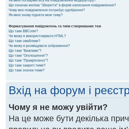
Як мені поскаржитись на повідомлення модератору?
Що означає кнопка “Зберегти” в формі написання повідомлення?
Чому моє повідомлення потребує одобрення?
Як мені знову підняти мою тему?
Форматування повідомлень та типи створюваних тем
Що таке BBCode?
Чи можу я використовувати HTML?
Що таке смайлики?
Чи можу я розміщувати зображення?
Що таке “Важливо”?
Що таке “Оголошення”?
Що таке “Прикріплено”?
Що таке закриті теми?
Що таке значок теми?
Вхід на форум і реєст
Чому я не можу увійти?
На це може бути декілька прич