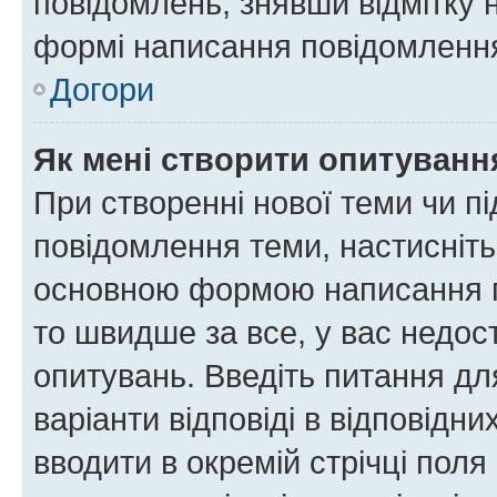
повідомлень, знявши відмітку 
формі написання повідомлення
Догори
Як мені створити опитуванн
При створенні нової теми чи п
повідомлення теми, настисніт
основною формою написання по
то швидше за все, у вас недос
опитувань. Введіть питання для
варіанти відповіді в відповідни
вводити в окремій стрічці поля 