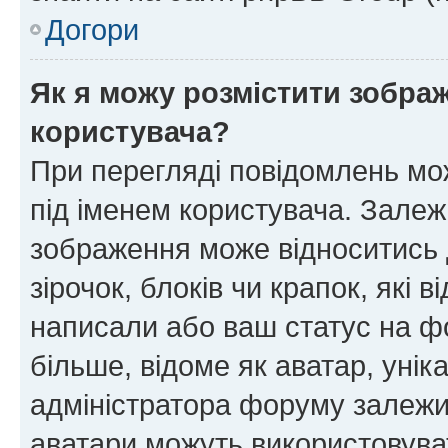
Догори
Як я можу розмістити зображ
користувача?
При перегляді повідомлень мо
під іменем користувача. Зале
зображення може відноситись д
зірочок, блоків чи крапок, які
написали або ваш статус на ф
більше, відоме як аватар, унік
адміністратора форуму залежит
аватари можуть використовува