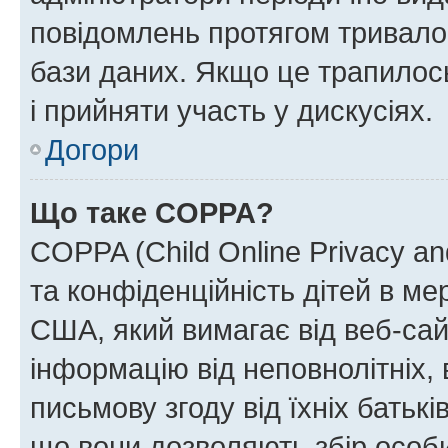
повідомлень протягом тривало
бази даних. Якщо це трапилос
і прийняти участь у дискусіях.
Догори
Що таке COPPA?
COPPA (Child Online Privacy and
та конфіденційність дітей в мер
США, який вимагає від веб-сай
інформацію від неповнолітніх, 
письмову згоду від їхніх батькі
що вони дозволяють збір особис