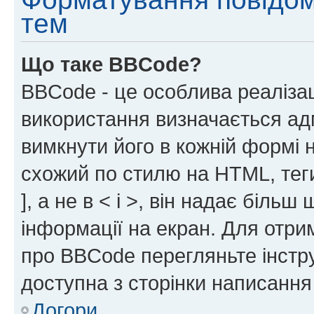
тем
Що таке BBCode?
BBCode - це особлива реаліза
використання визначається ад
вимкнути його в кожній формі
схожий по стилю на HTML, теги
], а не в < і >, він надає біль
інформації на екран. Для отри
про BBCode перегляньте інстру
доступна з сторінки написання
Догори