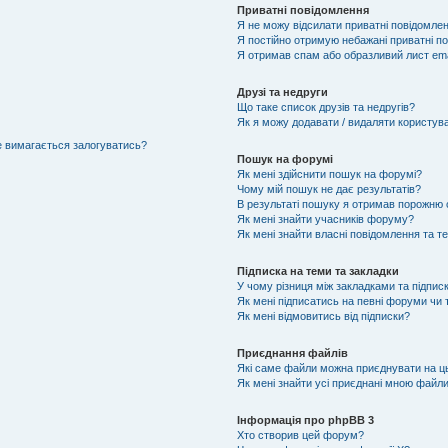
Приватні повідомлення
Я не можу відсилати приватні повідомлен
Я постійно отримую небажані приватні п
Я отримав спам або образливий лист ema
Друзі та недруги
Що таке список друзів та недругів?
Як я можу додавати / видаляти користувач
не вимагається залогуватись?
Пошук на форумі
Як мені здійснити пошук на форумі?
Чому мій пошук не дає результатів?
В результаті пошуку я отримав порожню с
Як мені знайти учасників форуму?
Як мені знайти власні повідомлення та т
Підписка на теми та закладки
У чому різниця між закладками та підпис
Як мені підписатись на певні форуми чи
Як мені відмовитись від підписки?
Приєднання файлів
Які саме файли можна приєднувати на 
Як мені знайти усі приєднані мною файл
Інформація про phpBB 3
Хто створив цей форум?