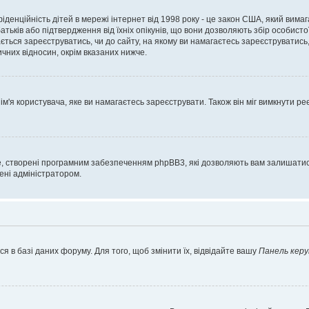
нфіденційність дітей в мережі інтернет від 1998 року - це закон США, який вима
батьків або підтвердження від їхніх опікунів, що вони дозволяють збір особисто
гається зареєструватись, чи до сайту, на якому ви намагаєтесь зареєструватис
чних відносин, окрім вказаних нижче.
'я користувача, яке ви намагаєтесь зареєструвати. Також він міг вимкнути ре
, створені програмним забезпеченням phpBB3, які дозволяють вам залишатись
нені адміністратором.
я в базі даних форуму. Для того, щоб змінити їх, відвідайте вашу
Панель керу