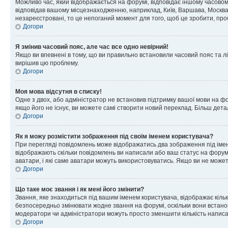
Можливо час, який відображається на форумі, відповідає іншому часовому
відповідав вашому місцезнаходженню, наприклад, Київ, Варшава, Москва
незареєстровані, то це непоганий момент для того, щоб це зробити, про
Догори
Я змінив часовий пояс, але час все одно невірний!
Якщо ви впевнені в тому, що ви правильно встановили часовий пояс та лі
вирішив цю проблему.
Догори
Моя мова відсутня в списку!
Одне з двох, або адміністратор не встановив підтримку вашої мови на ф
якщо його не існує, ви можете самі створити новий переклад. Більш дет
Догори
Як я можу розмістити зображення під своїм іменем користувача?
При перегляді повідомлень може відображатись два зображення під імене
відображають скільки повідомлень ви написали або ваш статус на форумі
аватари, і які саме аватари можуть використовуватись. Якщо ви не може
Догори
Що таке моє звання і як мені його змінити?
Звання, яке знаходиться під вашим іменем користувача, відображає кільк
безпосередньо змінювати жодне звання на форумі, оскільки вони встано
модератори чи адміністратори можуть просто зменшити кількість напис
Догори