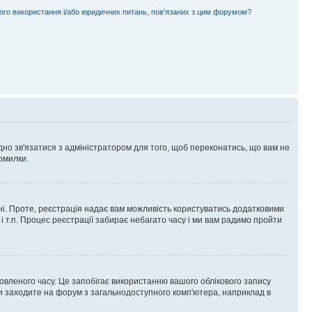
ного використання і/або юридичних питань, пов'язаних з цим форумом?
ідно зв'язатися з адміністратором для того, щоб переконатись, що вам не
омилки.
 ні. Проте, реєстрація надає вам можливість користуватись додатковими
 і т.п. Процес реєстрації забирає небагато часу і ми вам радимо пройти
овленого часу. Це запобігає використанню вашого облікового запису
ви заходите на форум з загальнодоступного комп'ютера, наприклад в