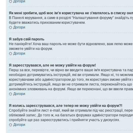
Догори
Як мені зробити, щоб моє ім'я користувача не з'являлось в списку он
В Панелі керування, а саме в розділі “Налаштування форуму” знайдіть п
будете вважатись прихованим користувачем.
Догори
Я забув свій пароль
Не панікуйте! Хоча ваш пароль не може бути відновлено, вам легко може
зможете увійти на форум.
Догори
Я зареєструвався, але не можу увійти на форум!
Перш за все, перевірте, чи вірно ви вводите ваше ім'я користувача та п
необхідно дотримуватись інструкцій, які ви отримали. Якщо ні, то можли
користувачами або адміністратором до того, як користувач зможе увійти
дотримуйтесь інструкцій, якщо ви не отримали листа, переконайтесь що 
анонімних зловживань на форумі. Якщо ви переконані, що ви ввели прави
Догори
Я колись зареєструвався, але тепер не можу увійти на форум?!
Спробуйте знайти лист e-mail, який ви отримали під час реєстрації, пер
обліковий запис. До того ж, на багатьох форумах адміністратори період
спробуйте ще раз зареєструватись і прийняти участь у дискусіях.
Догори