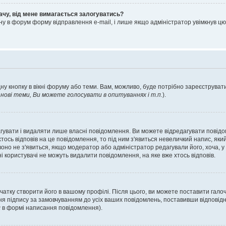
ачу, від мене вимагається залогуватись?
ну в форум форму відправлення e-mail, і лише якщо адміністратор увімкнув 
ну кнопку в вікні форуму або теми. Вам, можливо, буде потрібно зареєструвати
ові теми, Ви можете голосувати в опитуваннях і т.п.
).
гувати і видаляти лише власні повідомлення. Ви можете відредагувати повід
сь відповів на це повідомлення, то під ним з'явиться невеличкий напис, який 
 воно не з'явиться, якщо модератор або адміністратор редагували його, хоча,
і користувачі не можуть видалити повідомлення, на яке вже хтось відповів.
чатку створити його в вашому профілі. Після цього, ви можете поставити гало
я підпису за замовчуванням до усіх ваших повідомлень, поставивши відповідн
с
в формі написання повідомлення).