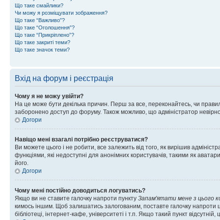
Що таке смайлики?
Чи можу я розміщувати зображення?
Що таке “Важливо”?
Що таке “Оголошення”?
Що таке “Прикріплено”?
Що таке закриті теми?
Що таке значок теми?
Вхід на форум і реєстрація
Чому я не можу увійти?
На це може бути декілька причин. Перш за все, переконайтесь, чи правил
заборонено доступ до форуму. Також можливо, що адміністратор невірно
Догори
Навіщо мені взагалі потрібно реєструватися?
Ви можете цього і не робити, все залежить від того, як вирішив адмініс
функціями, які недоступні для анонімних користувачів, такими як аватари
його.
Догори
Чому мені постійно доводиться логуватись?
Якщо ви не ставите галочку напроти пункту
Запам'ятати мене з цього 
кимось іншим. Щоб залишатись залогованим, поставте галочку напроти ц
бібліотеці, інтернет-кафе, університеті і т.п. Якщо такий пункт відсутній