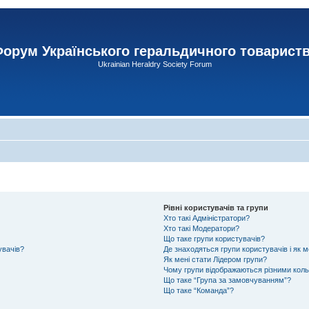
орум Українського геральдичного товарист
Ukrainian Heraldry Society Forum
Рівні користувачів та групи
Хто такі Адміністратори?
Хто такі Модератори?
Що таке групи користувачів?
увачів?
Де знаходяться групи користувачів і як м
Як мені стати Лідером групи?
Чому групи відображаються різними кол
Що таке “Група за замовчуванням”?
Що таке “Команда”?