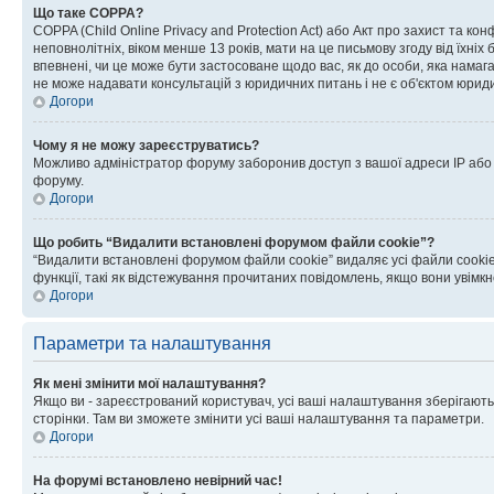
Що таке COPPA?
COPPA (Child Online Privacy and Protection Act) або Акт про захист та ко
неповнолітніх, віком менше 13 років, мати на це письмову згоду від їхніх 
впевнені, чи це може бути застосоване щодо вас, як до особи, яка нама
не може надавати консультацій з юридичних питань і не є об'єктом юриди
Догори
Чому я не можу зареєструватись?
Можливо адміністратор форуму заборонив доступ з вашої адреси IP або ім
форуму.
Догори
Що робить “Видалити встановлені форумом файли cookie”?
“Видалити встановлені форумом файли cookie” видаляє усі файли cookie
функції, такі як відстежування прочитаних повідомлень, якщо вони увімк
Догори
Параметри та налаштування
Як мені змінити мої налаштування?
Якщо ви - зареєстрований користувач, усі ваші налаштування зберігаютьс
сторінки. Там ви зможете змінити усі ваші налаштування та параметри.
Догори
На форумі встановлено невірний час!