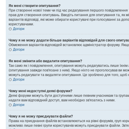
Як мені створити опитування?
При створенні нової теми чи під час редагування першого повідомлення
прав для створення опитувань. Введіть питання для опитування та, як міні
варіантів відповіді, які може обирати користувачі при голосуванні за допо
користувачами.
Догори
Чому я не можу додати більше варіантів відповідей для свого опитув
Обмеження варіантів відповідей встановлює адміністратор форуму. Якщо у
Догори
Як мені змінити або видалити опитування?
Так само як і повідомлення, опитування можуть редагуватись лише їхні
(опитування завжди пов'язане з ним). Якщо ніхто не проголосував ви мо
можуть редагувати та видаляти опитування. Це зроблено для того, щоб ні
Догори
Чому мені недоступні деякі форуми?
Деякі форуми можуть бути доступними лише певним учасникам та групам.
надати вам відповідний доступ, вам необхідно зв'язатись з ними.
Догори
Чому я не можу приєднувати файли?
Права на приєднання файлів встановлюються на рівні форумів, груп кор
можливо лише певні групи користувачів можуть приєднувати файли. Зв'я