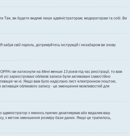
оти
Так
, ви будете видимі лише адміністраторам, модераторам та собі. Ви
Я забув свій пароль
, дотримуйтесь інструкцій і незабаром ви знову
 COPPA і ви натиснули на
Мені менше 13 років
під час реєстрації, то вам
б усі зареєстровані облікові записи були активовані самостійно
активація чи ні. Якщо вам було надіслано лист електронною поштою,
ся активація облікового запису - це зменшення можливостей для
що адміністратор з якихось причин деактивував або видалив ваш
асу, з метою зменшення розміру бази даних. Якщо це трапилось,