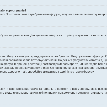
лайн користувачів?
ункт
Приховати моє перебування на форумі
, якщо ви залишите помітку напр
 бути створено новий. Для цього перейдіть на сторінку логування та натисніть
ароль. Якщо з ними усе гаразд, причин може бути дві. Якщо увімкнено функцію
во ваш обліковий запис потребує активації. На деяких форумах вимагається, що
 на форум. В процесі реєстрації вам повідомлялось про те, чи необхідна вам 
ви вказали правильну адресу e-mail. Основна причина, з якої використовуєть
льну адресу e-mail, спробуйте зв'язатись з адміністратором форуму.
евірити ваші ім'я користувача та пароль та повторити вашу спробу. Можливо, 
ично видаляють користувачів, які не писали повідомлень протягом тривалого ч