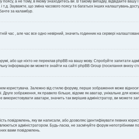
 поясу, а не тому, в якому знаходитесь ви. В такому випадку, відвідайте вашу
 і т.д. Зауважте, що зміна часового поясу та багатьох інших налаштувань до
бачте за каламбур.
тній час , але час все одно невірний, значить годинник на сервері налаштован
орумі, або ще ніхто не переклав phpBB на вашу мову. Спробуйте запитати адмі
альну інформацію ви можете знайти на сайті phpBB Group (посилання внизу сто
м користувача. Залежно від стилю форуму, перше зображення може відноситись 
. Друге зображення, як правило більше, відоме як аватар, унікальне для кожн
те використовувати аватари, значить так вирішив адміністратор, ви можете за
ість повідомлень, яку ви написали, або дозволяє ідентифікувати певних корис
влюються адміністратором. Будь-ласка, не засмічуйте форум непотрібними пов
аних вами повідомлень.