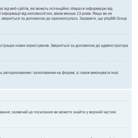
гає від веб-сайтів, які можуть потенційно збирати інформацію від
ї інформації від неповнолітніх, віком менше 13 років. Якщо ви не
ь, зверніться за допомогою до юрисконсульта. Зауважте, що phpBB Group
єстрацію нових користувачів. Зверніться за допомогою до адміністратора
 авторизованим і залогованим на форумі, а також виконувати інші
вання
, зазвичай це посилання ви можете знайти у верхній частині