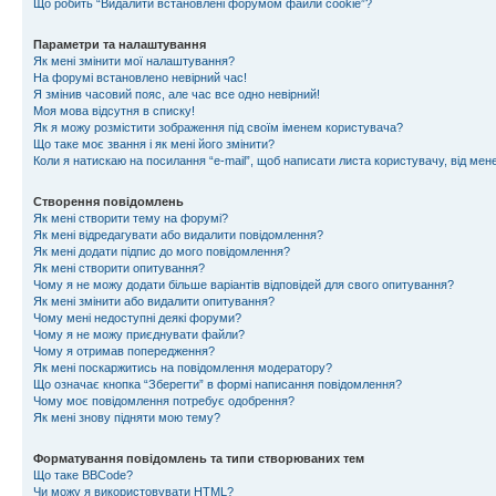
Що робить “Видалити встановлені форумом файли cookie”?
Параметри та налаштування
Як мені змінити мої налаштування?
На форумі встановлено невірний час!
Я змінив часовий пояс, але час все одно невірний!
Моя мова відсутня в списку!
Як я можу розмістити зображення під своїм іменем користувача?
Що таке моє звання і як мені його змінити?
Коли я натискаю на посилання “e-mail”, щоб написати листа користувачу, від ме
Створення повідомлень
Як мені створити тему на форумі?
Як мені відредагувати або видалити повідомлення?
Як мені додати підпис до мого повідомлення?
Як мені створити опитування?
Чому я не можу додати більше варіантів відповідей для свого опитування?
Як мені змінити або видалити опитування?
Чому мені недоступні деякі форуми?
Чому я не можу приєднувати файли?
Чому я отримав попередження?
Як мені поскаржитись на повідомлення модератору?
Що означає кнопка “Зберегти” в формі написання повідомлення?
Чому моє повідомлення потребує одобрення?
Як мені знову підняти мою тему?
Форматування повідомлень та типи створюваних тем
Що таке BBCode?
Чи можу я використовувати HTML?