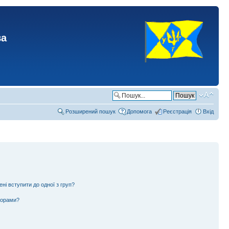
ва
Розширений пошук
Допомога
Реєстрація
Вхід
ені вступити до одної з груп?
ьорами?