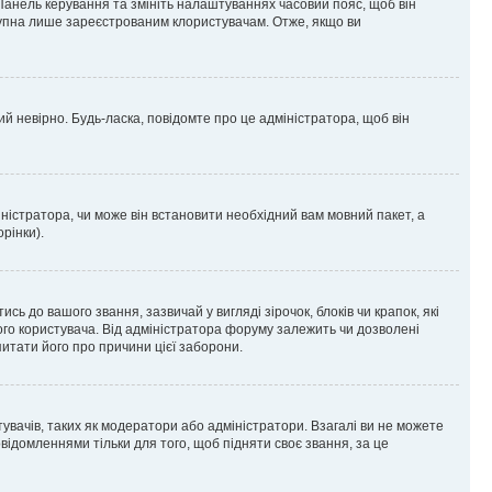
 Панель керування та змініть налаштуваннях часовий пояс, щоб він
ступна лише зареєстрованим клористувачам. Отже, якщо ви
ий невірно. Будь-ласка, повідомте про це адміністратора, щоб він
ністратора, чи може він встановити необхідний вам мовний пакет, а
рінки).
до вашого звання, зазвичай у вигляді зірочок, блоків чи крапок, які
ого користувача. Від адміністратора форуму залежить чи дозволені
питати його про причини цієї заборони.
тувачів, таких як модератори або адміністратори. Взагалі ви не можете
ідомленнями тільки для того, щоб підняти своє звання, за це