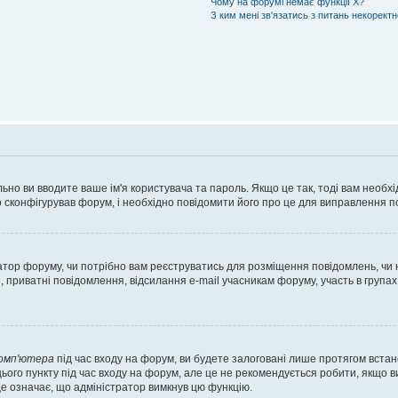
Чому на форумі немає функції X?
З ким мені зв'язатись з питань некорект
ьно ви вводите ваше ім'я користувача та пароль. Якщо це так, тоді вам необх
 сконфігурував форум, і необхідно повідомити його про це для виправлення п
тратор форуму, чи потрібно вам реєструватись для розміщення повідомлень, чи
, приватні повідомлення, відсилання e-mail учасникам форуму, участь в групах
комп'ютера
під час входу на форум, ви будете залоговані лише протягом встан
ього пункту під час входу на форум, але це не рекомендується робити, якщо 
, це означає, що адміністратор вимкнув цю функцію.