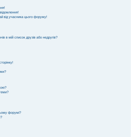
ня!
овідомлення!
il від учасника цього форуму!
ів в мій список друзів або недругів?
торінку!
еми?
кою?
 теми?
цьому форумі?
и?