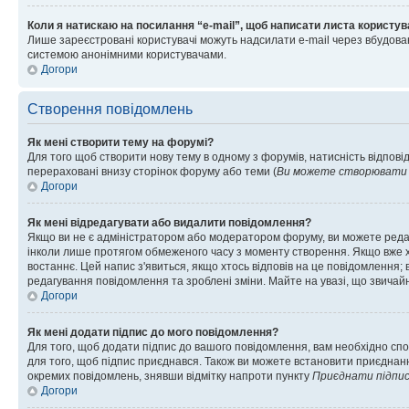
Коли я натискаю на посилання “e-mail”, щоб написати листа користув
Лише зареєстровані користувачі можуть надсилати e-mail через вбудова
системою анонімними користувачами.
Догори
Створення повідомлень
Як мені створити тему на форумі?
Для того щоб створити нову тему в одному з форумів, натисність відповід
перераховані внизу сторінок форуму або теми (
Ви можете створювати н
Догори
Як мені відредагувати або видалити повідомлення?
Якщо ви не є адміністратором або модератором форуму, ви можете реда
інколи лише протягом обмеженого часу з моменту створення. Якщо вже хто
востаннє. Цей напис з'явиться, якщо хтось відповів на це повідомлення;
редагування повідомлення та зроблені зміни. Майте на увазі, що звичайн
Догори
Як мені додати підпис до мого повідомлення?
Для того, щоб додати підпис до вашого повідомлення, вам необхідно спо
для того, щоб підпис приєднався. Також ви можете встановити приєднанн
окремих повідомлень, знявши відмітку напроти пункту
Приєднати підпи
Догори