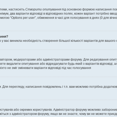
 теми, настисніть
Створити опитування
під основною формою написання повід
мум, два варіанти відповіді в відповідних полях, кожен варіант потрібно вводит
могою “Options per user”, обмеження в часі для голосування в днях (0 для вічног
ання?
 вас виникла необхідність створення більшої кількості варіантів для вашого 
м автором, модераторами або адміністраторами форуму. Для редагування опит
жете видалити опитування або відредагувати будь-який з варіантів відповіді,
хто не зміг змінювати варіанти відповіді під час голосування
 Для перегляду, написання повідомлень і т.п. вам можливо потрібна додатко
истувачів або окремих користувачів. Адміністратор форуму можливо заборонив
жіться з адміністратором форуму, якщо ви не знаєте, чому ви не можете приє