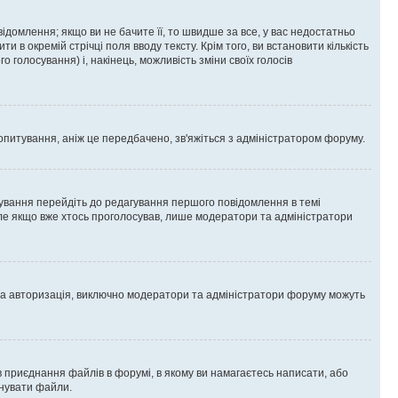
омлення; якщо ви не бачите її, то швидше за все, у вас недостатньо
и в окремій стрічці поля вводу тексту. Крім того, ви встановити кількість
о голосування) і, накінець, можливість зміни своїх голосів
опитування, аніж це передбачено, зв'яжіться з адміністратором форуму.
ування перейдіть до редагування першого повідомлення в темі
 але якщо вже хтось проголосував, лише модератори та адміністратори
ва авторизація, виключно модератори та адміністратори форуму можуть
 приєднання файлів в форумі, в якому ви намагаєтесь написати, або
днувати файли.