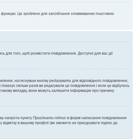
цю функцію. Це зроблено для запобігання зловживанню поштовою
сь для того, щоб розмістити повідомлення. Доступні для вас дії
омлення, натиснувши кнопку
редагувати
для відповідного повідомлення,
показує скільки разів ви редагували це повідомлення і коли це відбулось
 у такому випадку, вони можуть залишити інформацію про причину
чку напроти пункту
Приєднати підпис
в формі написання повідомлення
у відмітку в вашому профілі (ви зможете не приєднувати підпис до