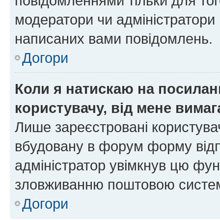
повідомленнями тільки для тог
модератори чи адміністратори 
написаних вами повідомлень.
Догори
Коли я натискаю на посиланн
користувачу, від мене вима
Лише зареєстровані користувач
вбудовану в форум форму відп
адміністратор увімкнув цю фун
зловживанню поштовою систем
Догори