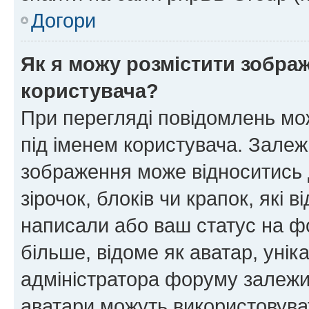
Догори
Як я можу розмістити зображ
користувача?
При перегляді повідомлень мо
під іменем користувача. Зале
зображення може відноситись д
зірочок, блоків чи крапок, які
написали або ваш статус на ф
більше, відоме як аватар, унік
адміністратора форуму залежит
аватари можуть використовува