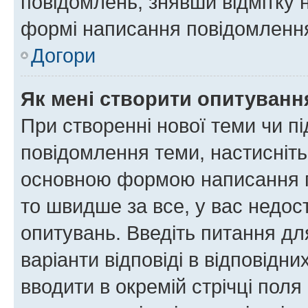
повідомлень, знявши відмітку 
формі написання повідомлення
Догори
Як мені створити опитуванн
При створенні нової теми чи п
повідомлення теми, настисніт
основною формою написання по
то швидше за все, у вас недос
опитувань. Введіть питання для
варіанти відповіді в відповідни
вводити в окремій стрічці поля 