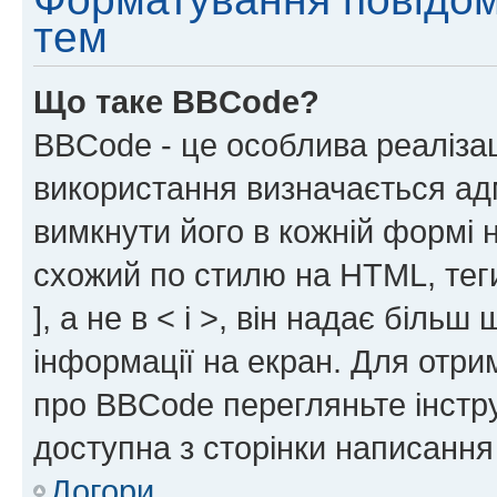
тем
Що таке BBCode?
BBCode - це особлива реаліза
використання визначається ад
вимкнути його в кожній формі
схожий по стилю на HTML, теги
], а не в < і >, він надає біль
інформації на екран. Для отри
про BBCode перегляньте інстру
доступна з сторінки написання
Догори