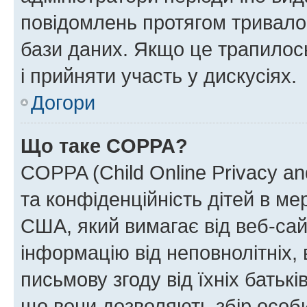
повідомлень протягом тривало
бази даних. Якщо це трапилос
і прийняти участь у дискусіях.
Догори
Що таке COPPA?
COPPA (Child Online Privacy and
та конфіденційність дітей в мер
США, який вимагає від веб-сай
інформацію від неповнолітніх, 
письмову згоду від їхніх батькі
що вони дозволяють збір особис