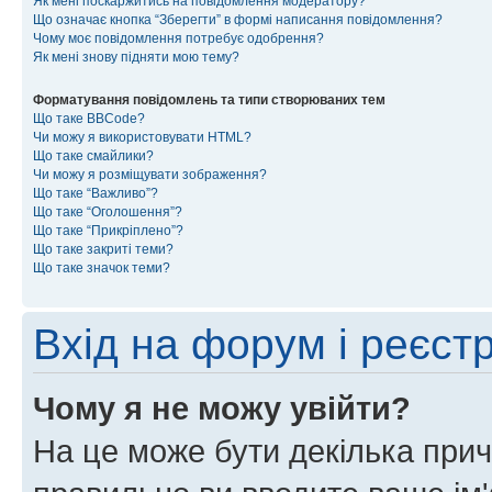
Як мені поскаржитись на повідомлення модератору?
Що означає кнопка “Зберегти” в формі написання повідомлення?
Чому моє повідомлення потребує одобрення?
Як мені знову підняти мою тему?
Форматування повідомлень та типи створюваних тем
Що таке BBCode?
Чи можу я використовувати HTML?
Що таке смайлики?
Чи можу я розміщувати зображення?
Що таке “Важливо”?
Що таке “Оголошення”?
Що таке “Прикріплено”?
Що таке закриті теми?
Що таке значок теми?
Вхід на форум і реєст
Чому я не можу увійти?
На це може бути декілька прич