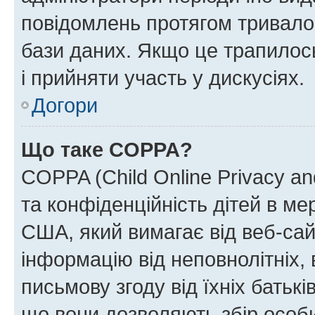
повідомлень протягом тривало
бази даних. Якщо це трапилос
і прийняти участь у дискусіях.
Догори
Що таке COPPA?
COPPA (Child Online Privacy and
та конфіденційність дітей в мер
США, який вимагає від веб-сай
інформацію від неповнолітніх, 
письмову згоду від їхніх батькі
що вони дозволяють збір особис