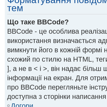
тем
Що таке BBCode?
BBCode - це особлива реаліза
використання визначається ад
вимкнути його в кожній формі
схожий по стилю на HTML, теги
], а не в < і >, він надає біль
інформації на екран. Для отри
про BBCode перегляньте інстру
доступна з сторінки написання
Догори