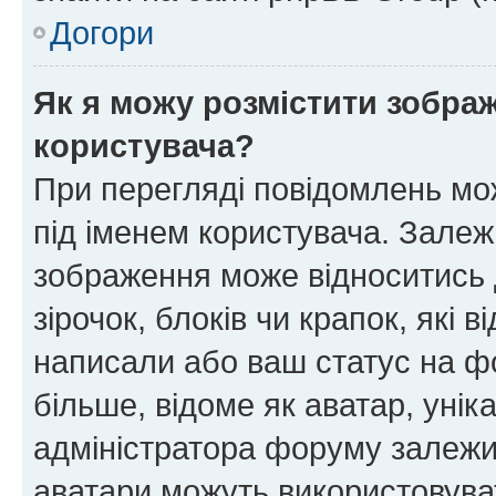
Догори
Як я можу розмістити зображ
користувача?
При перегляді повідомлень мо
під іменем користувача. Зале
зображення може відноситись д
зірочок, блоків чи крапок, які
написали або ваш статус на ф
більше, відоме як аватар, унік
адміністратора форуму залежит
аватари можуть використовува