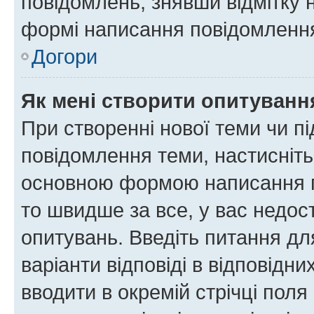
повідомлень, знявши відмітку 
формі написання повідомлення
Догори
Як мені створити опитуванн
При створенні нової теми чи п
повідомлення теми, настисніт
основною формою написання по
то швидше за все, у вас недос
опитувань. Введіть питання для
варіанти відповіді в відповідни
вводити в окремій стрічці поля 