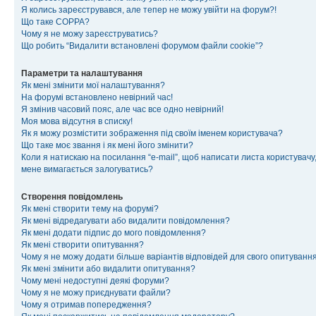
Я колись зареєструвався, але тепер не можу увійти на форум?!
Що таке COPPA?
Чому я не можу зареєструватись?
Що робить “Видалити встановлені форумом файли cookie”?
Параметри та налаштування
Як мені змінити мої налаштування?
На форумі встановлено невірний час!
Я змінив часовий пояс, але час все одно невірний!
Моя мова відсутня в списку!
Як я можу розмістити зображення під своїм іменем користувача?
Що таке моє звання і як мені його змінити?
Коли я натискаю на посилання “e-mail”, щоб написати листа користувачу,
мене вимагається залогуватись?
Створення повідомлень
Як мені створити тему на форумі?
Як мені відредагувати або видалити повідомлення?
Як мені додати підпис до мого повідомлення?
Як мені створити опитування?
Чому я не можу додати більше варіантів відповідей для свого опитуванн
Як мені змінити або видалити опитування?
Чому мені недоступні деякі форуми?
Чому я не можу приєднувати файли?
Чому я отримав попередження?